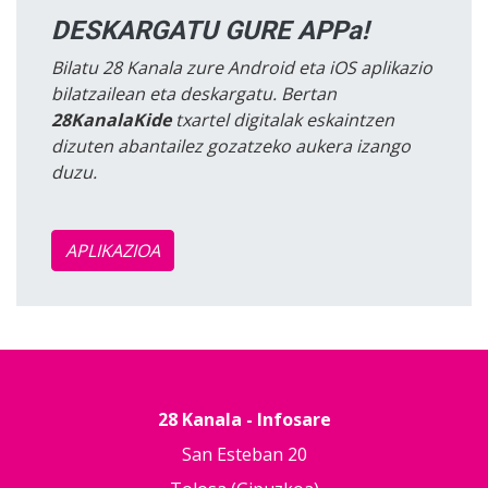
DESKARGATU GURE APPa!
Bilatu 28 Kanala zure Android eta iOS aplikazio
bilatzailean eta deskargatu. Bertan
28KanalaKide
txartel digitalak eskaintzen
dizuten abantailez gozatzeko aukera izango
duzu.
APLIKAZIOA
28 Kanala - Infosare
San Esteban 20