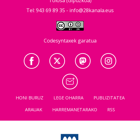
Tolosa (Gipuzkoa)
Tel: 943 69 89 35 -
info@28kanala.eus
Codesyntaxek garatua
HONI BURUZ
LEGE OHARRA
PUBLIZITATEA
ARAUAK
HARREMANETARAKO
RSS