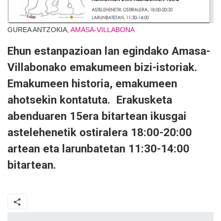
GUREA ANTZOKIA,
AMASA-VILLABONA
Ehun estanpazioan lan egindako Amasa-
Villabonako emakumeen bizi-istoriak.
Emakumeen historia, emakumeen
ahotsekin kontatuta. Erakusketa
abenduaren 15era bitartean ikusgai
astelehenetik ostiralera 18:00-20:00
artean eta larunbatetan 11:30-14:00
bitartean.