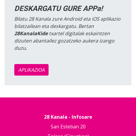
DESKARGATU GURE APPa!
Bilatu 28 Kanala zure Android eta iOS aplikazio
bilatzailean eta deskargatu. Bertan
28KanalaKide
txartel digitalak eskaintzen
dizuten abantailez gozatzeko aukera izango
duzu.
APLIKAZIOA
28 Kanala - Infosare
San Esteban 20