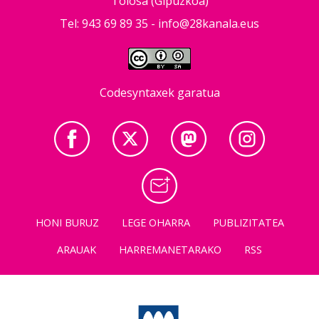
Tolosa (Gipuzkoa)
Tel: 943 69 89 35 -
info@28kanala.eus
Codesyntaxek garatua
HONI BURUZ
LEGE OHARRA
PUBLIZITATEA
ARAUAK
HARREMANETARAKO
RSS