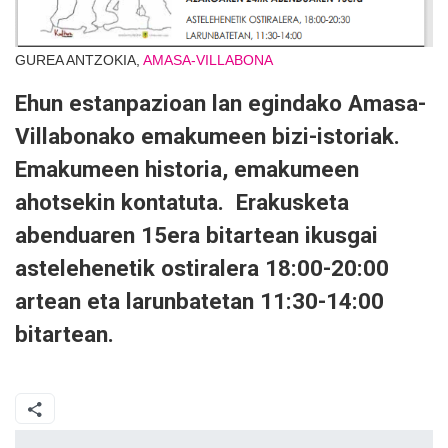
GUREA ANTZOKIA,
AMASA-VILLABONA
Ehun estanpazioan lan egindako Amasa-
Villabonako emakumeen bizi-istoriak.
Emakumeen historia, emakumeen
ahotsekin kontatuta. Erakusketa
abenduaren 15era bitartean ikusgai
astelehenetik ostiralera 18:00-20:00
artean eta larunbatetan 11:30-14:00
bitartean.