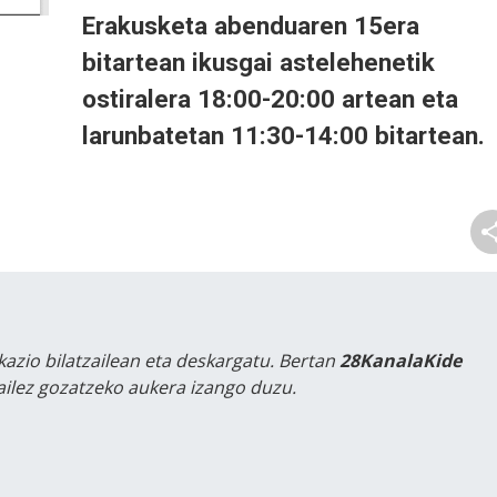
Erakusketa abenduaren 15era
bitartean ikusgai astelehenetik
ostiralera 18:00-20:00 artean eta
larunbatetan 11:30-14:00 bitartean.
kazio bilatzailean eta deskargatu. Bertan
28KanalaKide
tailez gozatzeko aukera izango duzu.