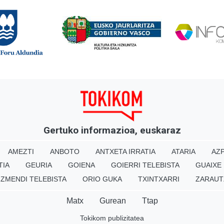
Gertuko informazioa, euskaraz
AMEZTI
ANBOTO
ANTXETA IRRATIA
ATARIA
AZP
TIA
GEURIA
GOIENA
GOIERRI TELEBISTA
GUAIXE
IZMENDI TELEBISTA
ORIO GUKA
TXINTXARRI
ZARAUT
Matx
Gurean
Ttap
Tokikom publizitatea