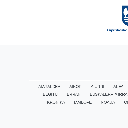
AIARALDEA
AIKOR
AIURRI
ALEA
BEGITU
ERRAN
EUSKALERRIA IRRA
KRONIKA
MAILOPE
NOAUA
O