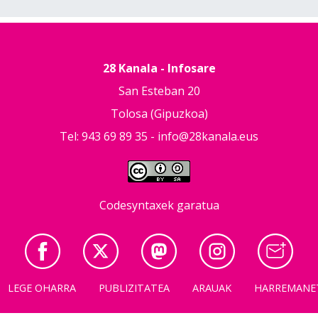
28 Kanala - Infosare
San Esteban 20
Tolosa (Gipuzkoa)
Tel: 943 69 89 35 -
info@28kanala.eus
Codesyntaxek garatua
LEGE OHARRA
PUBLIZITATEA
ARAUAK
HARREMANE