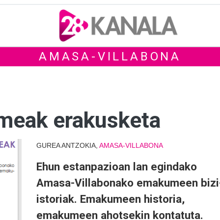
AMASA-VILLABONA
meak erakusketa
GUREA ANTZOKIA,
AMASA-VILLABONA
Ehun estanpazioan lan egindako
Amasa-Villabonako emakumeen bizi
istoriak. Emakumeen historia,
emakumeen ahotsekin kontatuta.