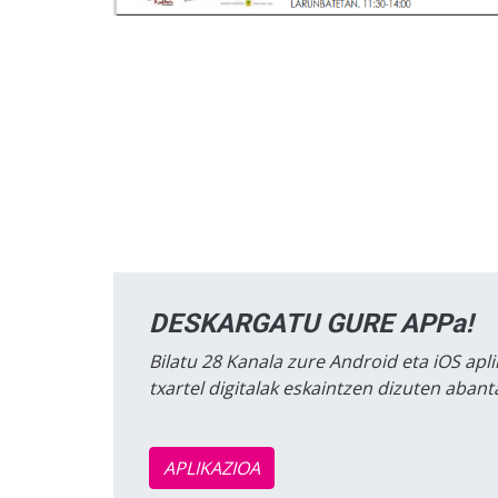
DESKARGATU GURE APPa!
Bilatu 28 Kanala zure Android eta iOS apli
txartel digitalak eskaintzen dizuten aban
APLIKAZIOA