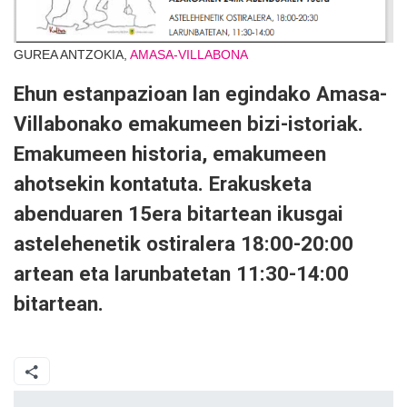
GUREA ANTZOKIA,
AMASA-VILLABONA
Ehun estanpazioan lan egindako Amasa-
Villabonako emakumeen bizi-istoriak.
Emakumeen historia, emakumeen
ahotsekin kontatuta. Erakusketa
abenduaren 15era bitartean ikusgai
astelehenetik ostiralera 18:00-20:00
artean eta larunbatetan 11:30-14:00
bitartean.