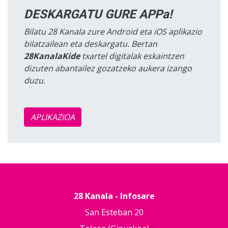
DESKARGATU GURE APPa!
Bilatu 28 Kanala zure Android eta iOS aplikazio
bilatzailean eta deskargatu. Bertan
28KanalaKide
txartel digitalak eskaintzen
dizuten abantailez gozatzeko aukera izango
duzu.
APLIKAZIOA
28 Kanala - Infosare
San Esteban 20