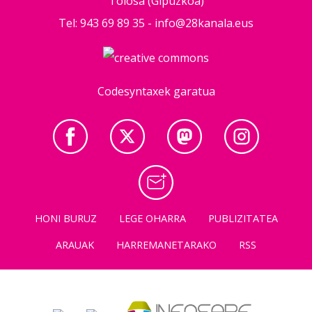
Tolosa (Gipuzkoa)
Tel: 943 69 89 35 -
info@28kanala.eus
Codesyntaxek garatua
HONI BURUZ
LEGE OHARRA
PUBLIZITATEA
ARAUAK
HARREMANETARAKO
RSS