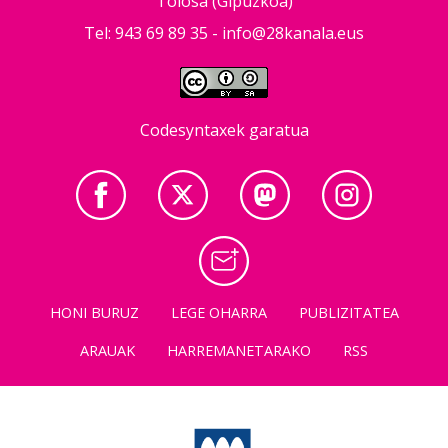
Tolosa (Gipuzkoa)
Tel: 943 69 89 35 -
info@28kanala.eus
Codesyntaxek garatua
HONI BURUZ
LEGE OHARRA
PUBLIZITATEA
ARAUAK
HARREMANETARAKO
RSS