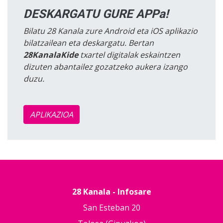
DESKARGATU GURE APPa!
Bilatu 28 Kanala zure Android eta iOS aplikazio
bilatzailean eta deskargatu. Bertan
28KanalaKide
txartel digitalak eskaintzen
dizuten abantailez gozatzeko aukera izango
duzu.
APLIKAZIOA
28 Kanala - Infosare
San Esteban 20