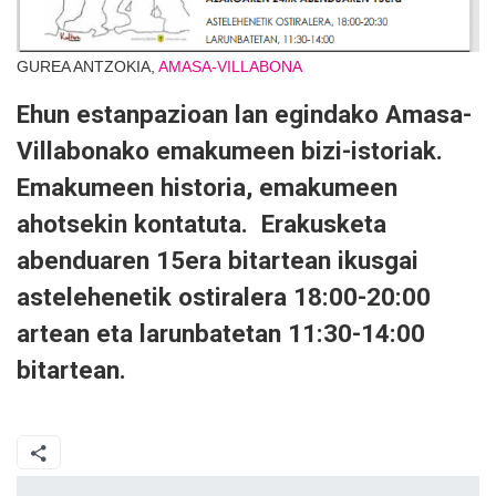
GUREA ANTZOKIA,
AMASA-VILLABONA
Ehun estanpazioan lan egindako Amasa-
Villabonako emakumeen bizi-istoriak.
Emakumeen historia, emakumeen
ahotsekin kontatuta. Erakusketa
abenduaren 15era bitartean ikusgai
astelehenetik ostiralera 18:00-20:00
artean eta larunbatetan 11:30-14:00
bitartean.