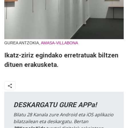
GUREA ANTZOKIA,
AMASA-VILLABONA
Ikatz-ziriz egindako erretratuak biltzen
dituen erakusketa.
DESKARGATU GURE APPa!
Bilatu 28 Kanala zure Android eta iOS aplikazio
bilatzailean eta deskargatu. Bertan