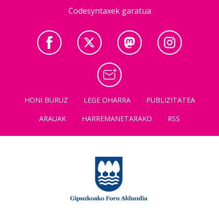
Codesyntaxek garatua
HONI BURUZ
LEGE OHARRA
PUBLIZITATEA
ARAUAK
HARREMANETARAKO
RSS