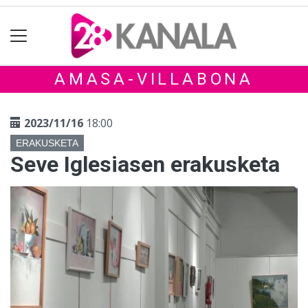
AMASA-VILLABONA
2023/11/16
18:00
ERAKUSKETA
Seve Iglesiasen erakusketa