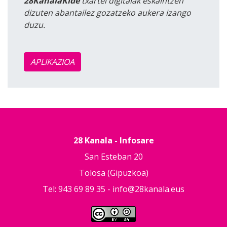
28KanalaKide
txartel digitalak eskaintzen
dizuten abantailez gozatzeko aukera izango
duzu.
APLIKAZIOA
28 Kanala - Infosare
San Esteban 20
Tolosa (Gipuzkoa)
Tel: 943 69 89 35 -
info@28kanala.eus