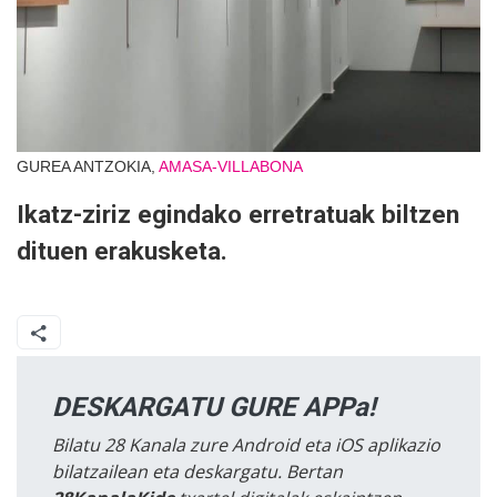
GUREA ANTZOKIA,
AMASA-VILLABONA
Ikatz-ziriz egindako erretratuak biltzen
dituen erakusketa.
DESKARGATU GURE APPa!
Bilatu 28 Kanala zure Android eta iOS aplikazio
bilatzailean eta deskargatu. Bertan