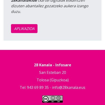
28KanalaKide
txartel digitalak eskaintzen
dizuten abantailez gozatzeko aukera izango
duzu.
APLIKAZIOA
28 Kanala - Infosare
San Esteban 20
Tolosa (Gipuzkoa)
Tel: 943 69 89 35 -
info@28kanala.eus