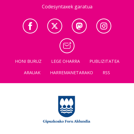
Codesyntaxek garatua
HONI BURUZ
LEGE OHARRA
PUBLIZITATEA
ARAUAK
HARREMANETARAKO
RSS