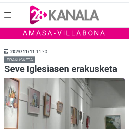
AMASA-VILLABONA
2023/11/11
11:30
ERAKUSKETA
Seve Iglesiasen erakusketa