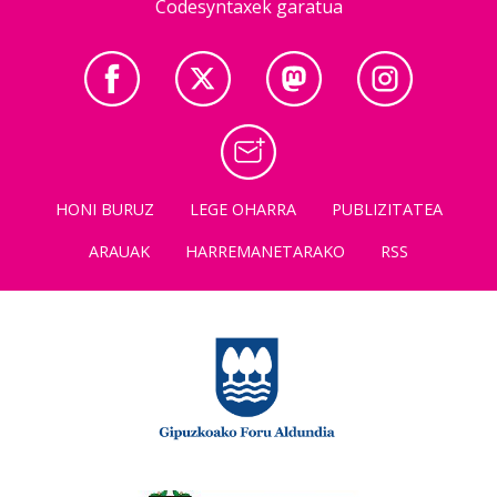
Codesyntaxek garatua
HONI BURUZ
LEGE OHARRA
PUBLIZITATEA
ARAUAK
HARREMANETARAKO
RSS