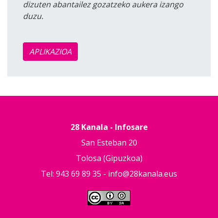
dizuten abantailez gozatzeko aukera izango
duzu.
APLIKAZIOA
28 Kanala - Infosare
San Esteban 20
Tolosa (Gipuzkoa)
Tel: 943 69 89 35 -
info@28kanala.eus