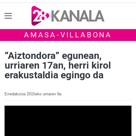
AMASA-VILLABONA
“Aiztondora” egunean,
urriaren 17an, herri kirol
erakustaldia egingo da
Erredakzioa
2015eko urriaren 9a