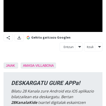
Gehitu gaitzazu Googlen
Entzun
Itzuli
JAIAK
AMASA-VILLABONA
DESKARGATU GURE APPa!
Bilatu 28 Kanala zure Android eta iOS aplikazio
bilatzailean eta deskargatu. Bertan
28KanalaKide
txartel digitalak eskaintzen