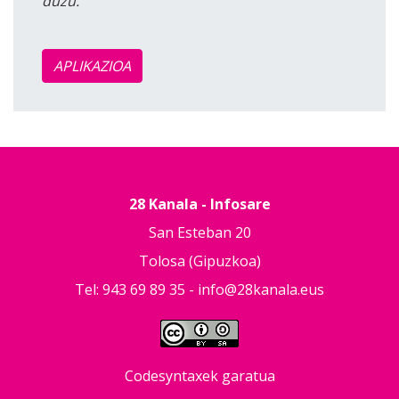
duzu.
APLIKAZIOA
28 Kanala - Infosare
San Esteban 20
Tolosa (Gipuzkoa)
Tel: 943 69 89 35 -
info@28kanala.eus
Codesyntaxek garatua