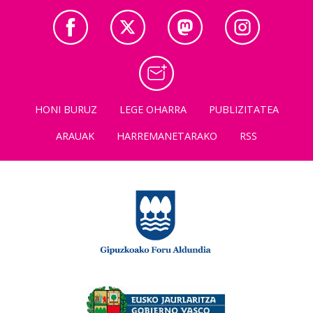
HONI BURUZ
LEGE OHARRA
PUBLIZITATEA
ARAUAK
HARREMANETARAKO
RSS