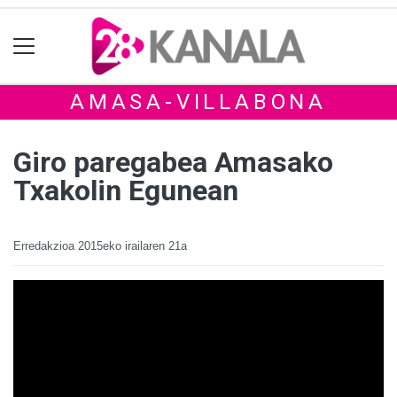
AMASA-VILLABONA
Giro paregabea Amasako
Txakolin Egunean
Erredakzioa
2015eko irailaren 21a