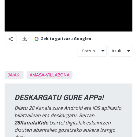
Gehitu gaitzazu Googlen
Entzun
Itzuli
JAIAK
AMASA-VILLABONA
DESKARGATU GURE APPa!
Bilatu 28 Kanala zure Android eta iOS aplikazio
bilatzailean eta deskargatu. Bertan
28KanalaKide
txartel digitalak eskaintzen
dizuten abantailez gozatzeko aukera izango