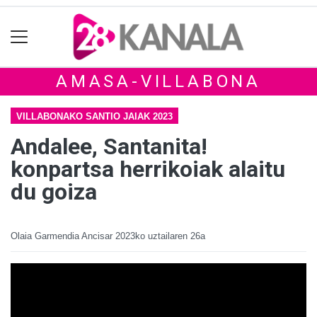
AMASA-VILLABONA
VILLABONAKO SANTIO JAIAK 2023
Andalee, Santanita!
konpartsa herrikoiak alaitu
du goiza
Olaia Garmendia Ancisar
2023ko uztailaren 26a