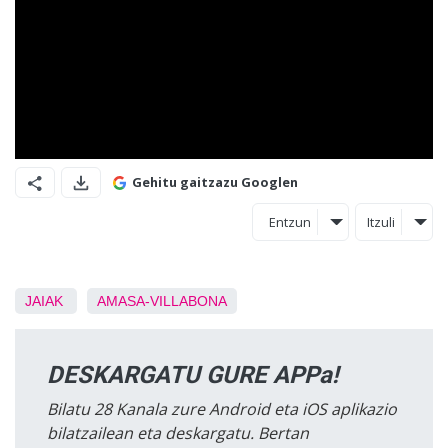
Gehitu gaitzazu Googlen
Entzun
Itzuli
JAIAK
AMASA-VILLABONA
DESKARGATU GURE APPa!
Bilatu 28 Kanala zure Android eta iOS aplikazio
bilatzailean eta deskargatu. Bertan