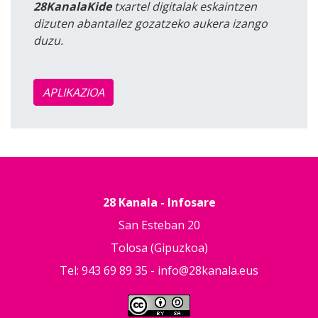
28KanalaKide
txartel digitalak eskaintzen
dizuten abantailez gozatzeko aukera izango
duzu.
APLIKAZIOA
28 Kanala - Infosare
San Esteban 20
Tolosa (Gipuzkoa)
Tel: 943 69 89 35 -
info@28kanala.eus