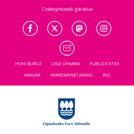
Codesyntaxek garatua
HONI BURUZ
LEGE OHARRA
PUBLIZITATEA
ARAUAK
HARREMANETARAKO
RSS