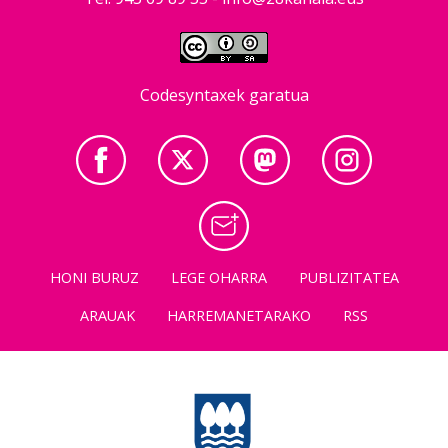
Codesyntaxek garatua
HONI BURUZ
LEGE OHARRA
PUBLIZITATEA
ARAUAK
HARREMANETARAKO
RSS