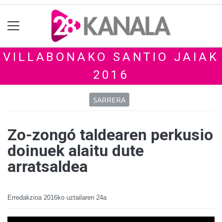
VILLABONAKO SANTIO JAIAK
2016
SARRERA
Zo-zongó taldearen perkusio
doinuek alaitu dute
arratsaldea
Erredakzioa
2016ko uztailaren 24a