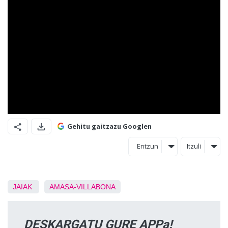
Gehitu gaitzazu Googlen
Entzun
Itzuli
JAIAK
AMASA-VILLABONA
DESKARGATU GURE APPa!