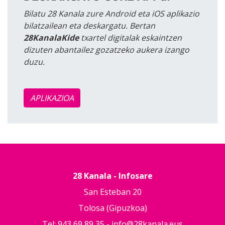
Bilatu 28 Kanala zure Android eta iOS aplikazio
bilatzailean eta deskargatu. Bertan
28KanalaKide
txartel digitalak eskaintzen
dizuten abantailez gozatzeko aukera izango
duzu.
APLIKAZIOA
28 Kanala - Infosare
San Esteban 20
Tolosa (Gipuzkoa)
Tel: 943 69 89 35 -
info@28kanala.eus