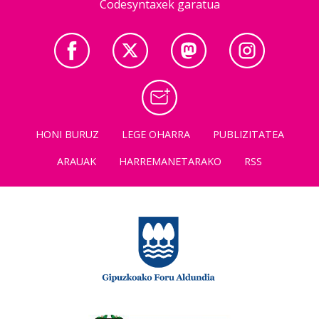
Codesyntaxek garatua
HONI BURUZ
LEGE OHARRA
PUBLIZITATEA
ARAUAK
HARREMANETARAKO
RSS