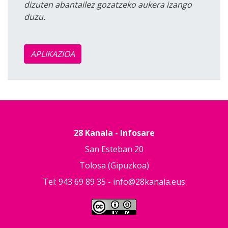
dizuten abantailez gozatzeko aukera izango
duzu.
APLIKAZIOA
28 Kanala - Infosare
San Esteban 20
Tolosa (Gipuzkoa)
Tel: 943 69 89 35 -
info@28kanala.eus