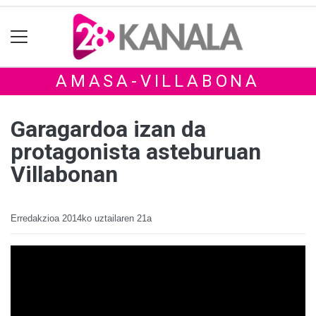
AMASA-VILLABONA
Garagardoa izan da
protagonista asteburuan
Villabonan
Erredakzioa
2014ko uztailaren 21a