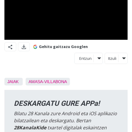
Gehitu gaitzazu Googlen
Entzun
Itzuli
JAIAK
AMASA-VILLABONA
DESKARGATU GURE APPa!
Bilatu 28 Kanala zure Android eta iOS aplikazio
bilatzailean eta deskargatu. Bertan
28KanalaKide
txartel digitalak eskaintzen