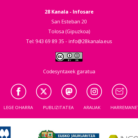
28 Kanala - Infosare
San Esteban 20
Tolosa (Gipuzkoa)
Tel: 943 69 89 35 -
info@28kanala.eus
Codesyntaxek garatua
LEGE OHARRA
PUBLIZITATEA
ARAUAK
HARREMANE