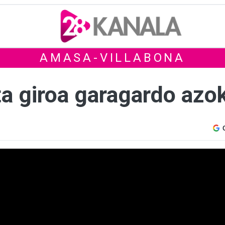
AMASA-VILLABONA
ta giroa garagardo azo