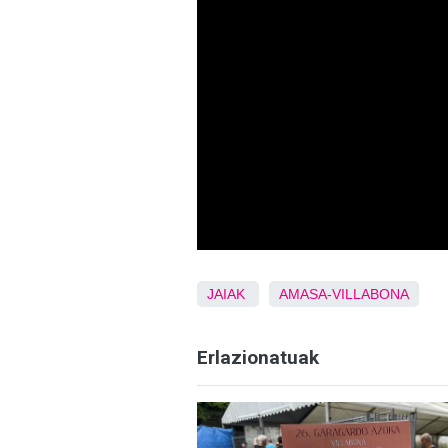
JAIAK
AMASA-VILLABONA
Erlazionatuak