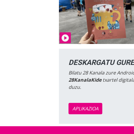
DESKARGATU GURE
Bilatu 28 Kanala zure Android
28KanalaKide
txartel digita
duzu.
APLIKAZIOA