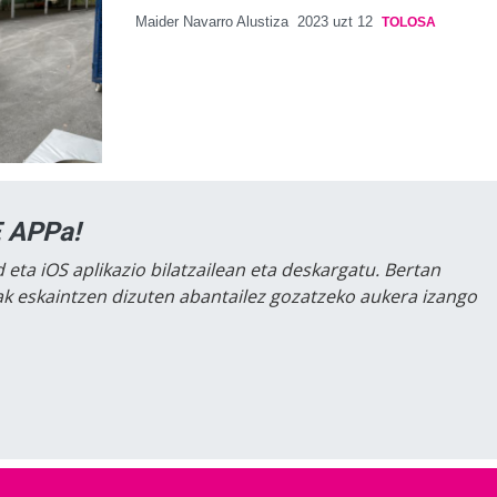
Maider Navarro Alustiza
2023 uzt 12
TOLOSA
 APPa!
 eta iOS aplikazio bilatzailean eta deskargatu. Bertan
lak eskaintzen dizuten abantailez gozatzeko aukera izango