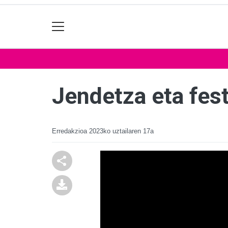
Jendetza eta fes
Erredakzioa
2023ko uztailaren 17a