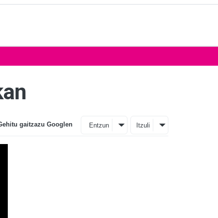
kan
Gehitu gaitzazu Googlen
Entzun
Itzuli