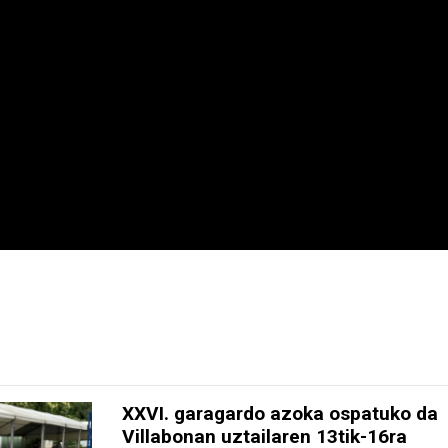
XXVI. garagardo azoka ospatuko da
Villabonan uztailaren 13tik-16ra