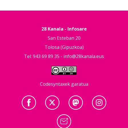
28 Kanala - Infosare
San Esteban 20
Tolosa (Gipuzkoa)
Tel: 943 69 89 35 -
info@28kanala.eus
Codesyntaxek garatua