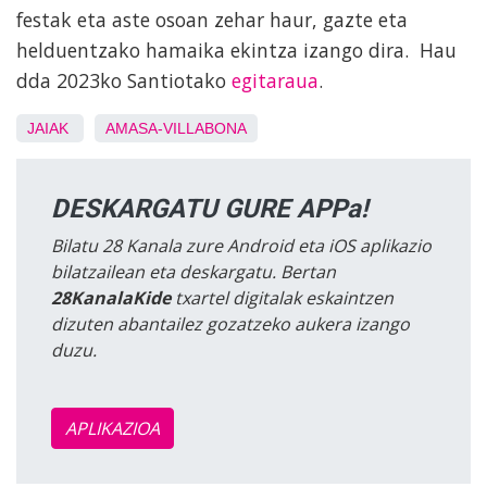
festak eta aste osoan zehar haur, gazte eta
helduentzako hamaika ekintza izango dira. Hau
dda 2023ko Santiotako
egitaraua
.
JAIAK
AMASA-VILLABONA
DESKARGATU GURE APPa!
Bilatu 28 Kanala zure Android eta iOS aplikazio
bilatzailean eta deskargatu. Bertan
28KanalaKide
txartel digitalak eskaintzen
dizuten abantailez gozatzeko aukera izango
duzu.
APLIKAZIOA