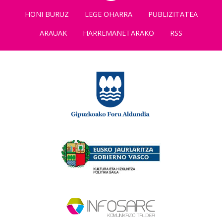
HONI BURUZ
LEGE OHARRA
PUBLIZITATEA
ARAUAK
HARREMANETARAKO
RSS