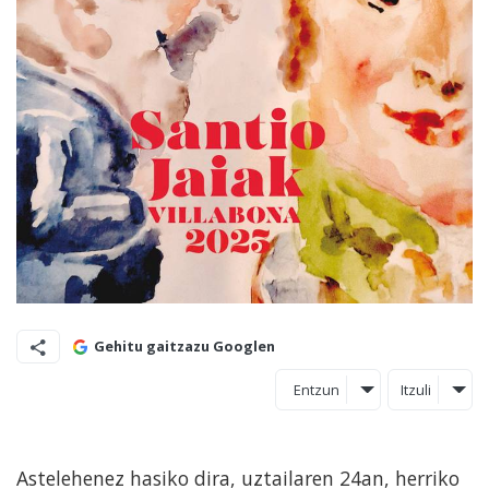
Gehitu gaitzazu Googlen
Entzun
Itzuli
Astelehenez hasiko dira, uztailaren 24an, herriko