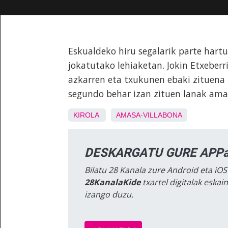
Eskualdeko hiru segalarik parte har
jokatutako lehiaketan. Jokin Etxeberri
azkarren eta txukunen ebaki zituena 
segundo behar izan zituen lanak ama
KIROLA
AMASA-VILLABONA
DESKARGATU GURE APPa
Bilatu 28 Kanala zure Android eta iOS
28KanalaKide
txartel digitalak eska
izango duzu.