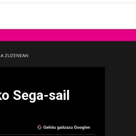
IA ZUZENEAN
ko Sega-sail
Gehitu gaitzazu Googlen