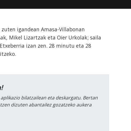
tu zuten igandean Amasa-Villabonan
ak, Mikel Lizartzak eta Oier Urkolak; saila
Etxeberria izan zen. 28 minutu eta 28
itzeko.
!
 aplikazio bilatzailean eta deskargatu. Bertan
intzen dizuten abantailez gozatzeko aukera