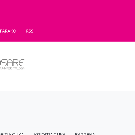
TARAKO
RSS
EITIA GUKA
AZKOITIA GUKA
BARRENA