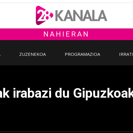
NAHIERAN
A
ZUZENEKOA
PROGRAMAZIOA
IRRAT
ak irabazi du Gipuzkoa