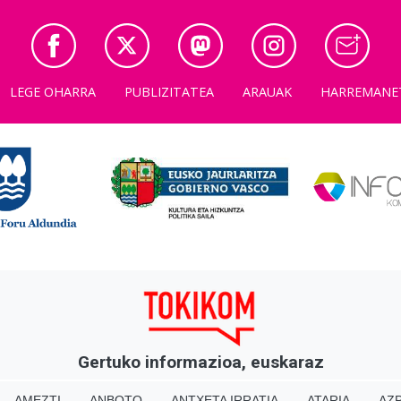
LEGE OHARRA
PUBLIZITATEA
ARAUAK
HARREMANE
Gertuko informazioa, euskaraz
AMEZTI
ANBOTO
ANTXETA IRRATIA
ATARIA
AZP