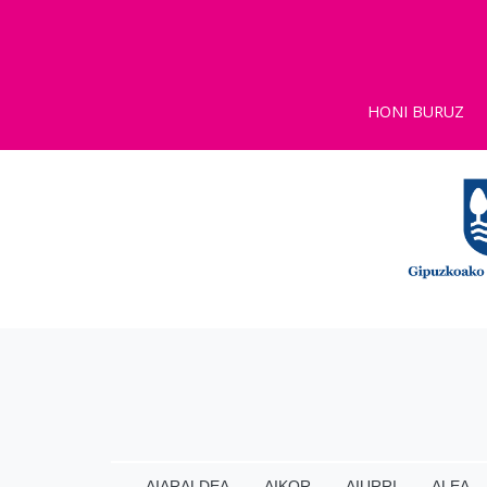
HONI BURUZ
AIARALDEA
AIKOR
AIURRI
ALEA