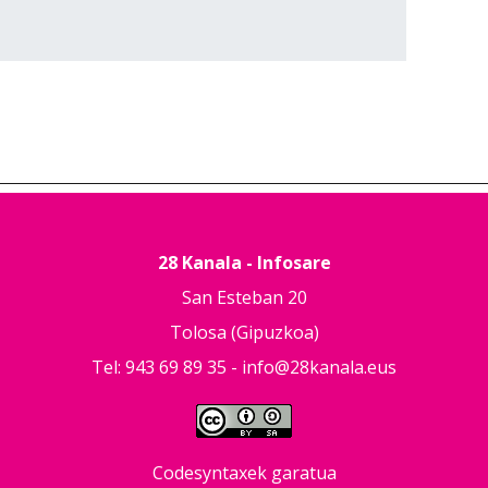
28 Kanala - Infosare
San Esteban 20
Tolosa (Gipuzkoa)
Tel: 943 69 89 35 -
info@28kanala.eus
Codesyntaxek garatua