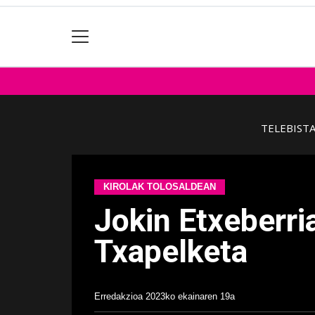
TELEBIST
KIROLAK TOLOSALDEAN
Jokin Etxeberri
Txapelketa
Erredakzioa
2023ko ekainaren 19a