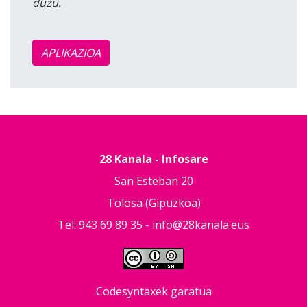
duzu.
APLIKAZIOA
28 Kanala - Infosare
San Esteban 20
Tolosa (Gipuzkoa)
Tel: 943 69 89 35 -
info@28kanala.eus
Codesyntaxek garatua