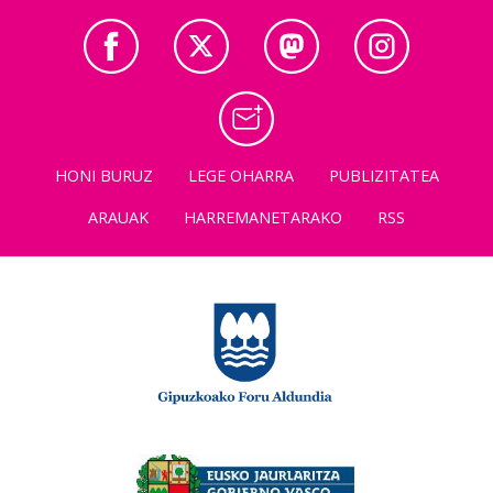
HONI BURUZ
LEGE OHARRA
PUBLIZITATEA
ARAUAK
HARREMANETARAKO
RSS