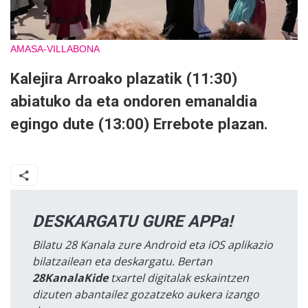
AMASA-VILLABONA
Kalejira Arroako plazatik (11:30)
abiatuko da eta ondoren emanaldia
egingo dute (13:00) Errebote plazan.
DESKARGATU GURE APPa!
Bilatu 28 Kanala zure Android eta iOS aplikazio
bilatzailean eta deskargatu. Bertan
28KanalaKide
txartel digitalak eskaintzen
dizuten abantailez gozatzeko aukera izango