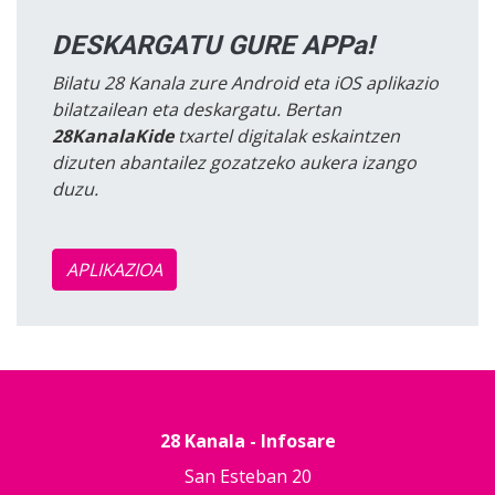
DESKARGATU GURE APPa!
Bilatu 28 Kanala zure Android eta iOS aplikazio
bilatzailean eta deskargatu. Bertan
28KanalaKide
txartel digitalak eskaintzen
dizuten abantailez gozatzeko aukera izango
duzu.
APLIKAZIOA
28 Kanala - Infosare
San Esteban 20