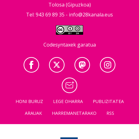
Tolosa (Gipuzkoa)
Tel: 943 69 89 35 -
info@28kanala.eus
Codesyntaxek garatua
HONI BURUZ
LEGE OHARRA
PUBLIZITATEA
ARAUAK
HARREMANETARAKO
RSS