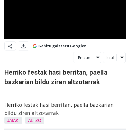
Gehitu gaitzazu Googlen
Entzun
Itzuli
Herriko festak hasi berritan, paella
bazkarian bildu ziren altzotarrak
Herriko festak hasi berritan, paella bazkarian
bildu ziren altzotarrak
JAIAK
ALTZO