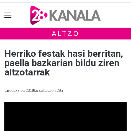
ALTZO
Herriko festak hasi berritan,
paella bazkarian bildu ziren
altzotarrak
Erredakzioa
2019ko uztailaren 29a