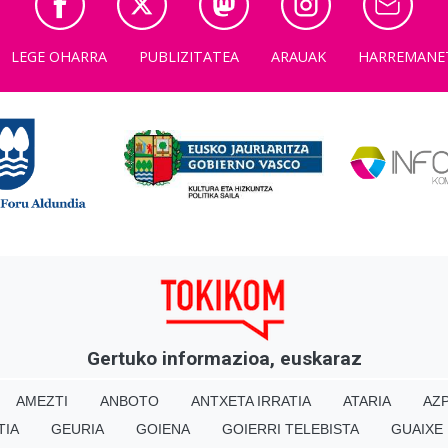
LEGE OHARRA
PUBLIZITATEA
ARAUAK
HARREMANE
Gertuko informazioa, euskaraz
AMEZTI
ANBOTO
ANTXETA IRRATIA
ATARIA
AZP
TIA
GEURIA
GOIENA
GOIERRI TELEBISTA
GUAIXE