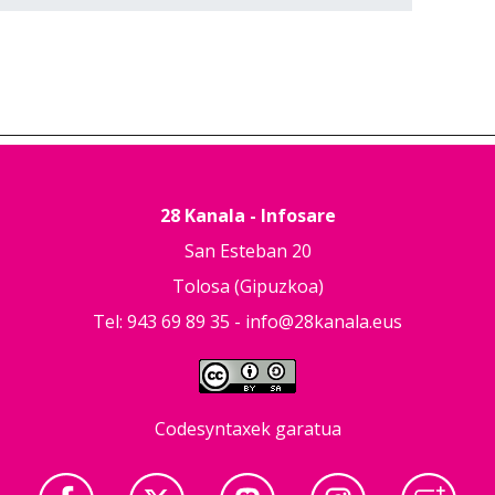
28 Kanala - Infosare
San Esteban 20
Tolosa (Gipuzkoa)
Tel: 943 69 89 35 -
info@28kanala.eus
Codesyntaxek garatua