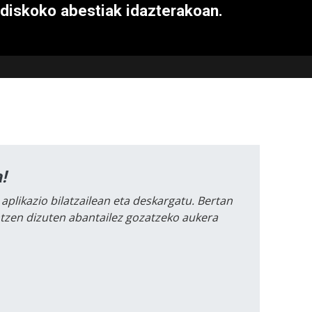
diskoko abestiak idazterakoan.
!
 aplikazio bilatzailean eta deskargatu. Bertan
intzen dizuten abantailez gozatzeko aukera