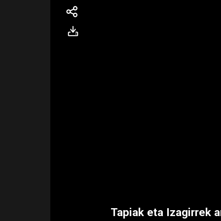
Tapiak eta Izagirrek 