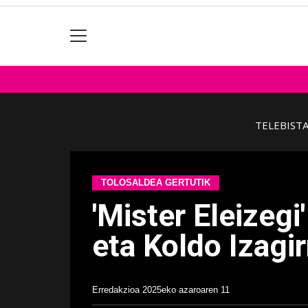
TELEBIST
TOLOSALDEA GERTUTIK
'Mister Eleizeg
eta Koldo Izagi
Erredakzioa
2025eko azaroaren 11