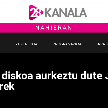
NAHIERAN
A
ZUZENEKOA
PROGRAMAZIOA
IRRAT
i' diskoa aurkeztu dute
rrek