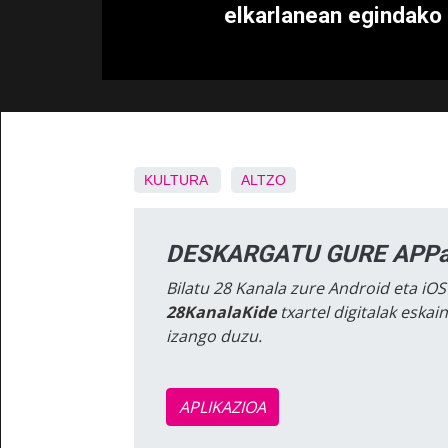
elkarlanean egindako 
KULTURA
ALTZO
DESKARGATU GURE APPa
Bilatu 28 Kanala zure Android eta iOS
28KanalaKide
txartel digitalak eska
izango duzu.
APLIKAZIOA