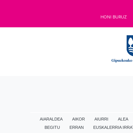
HONI BURUZ
AIARALDEA
AIKOR
AIURRI
ALEA
BEGITU
ERRAN
EUSKALERRIA IRRA