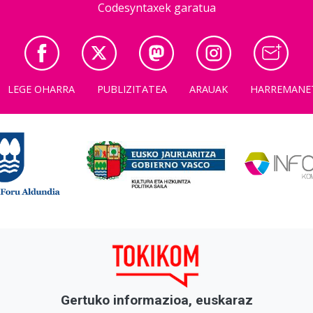
Codesyntaxek garatua
LEGE OHARRA
PUBLIZITATEA
ARAUAK
HARREMANE
Gertuko informazioa, euskaraz