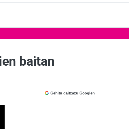
ien baitan
Gehitu gaitzazu Googlen