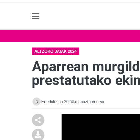
ALTZOKO JAIAK 2024
Aparrean murgildu
prestatutako eki
Erredakzioa
2024ko abuztuaren 5a