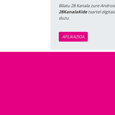
Bilatu 28 Kanala zure Android
28KanalaKide
txartel digita
duzu.
APLIKAZIOA