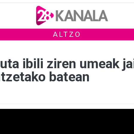
ALTZO
ta ibili ziren umeak ja
ntzetako batean