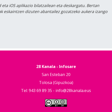
 eta iOS aplikazio bilatzailean eta deskargatu. Bertan
lak eskaintzen dizuten abantailez gozatzeko aukera izango
28 Kanala - Infosare
San Esteban 20
Tolosa (Gipuzkoa)
Tel: 943 69 89 35 -
info@28kanala.eus