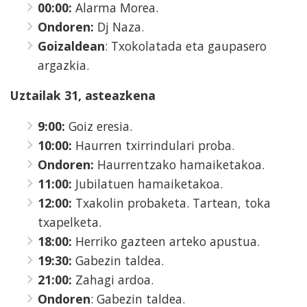
00:00:
Alarma Morea.
Ondoren:
Dj Naza.
Goizaldean
: Txokolatada eta gaupasero
argazkia.
Uztailak 31, asteazkena
9:00:
Goiz eresia.
10:00:
Haurren txirrindulari proba.
Ondoren:
Haurrentzako hamaiketakoa.
11:00:
Jubilatuen hamaiketakoa.
12:00:
Txakolin probaketa. Tartean, toka
txapelketa.
18:00:
Herriko gazteen arteko apustua.
19:30:
Gabezin taldea.
21:00:
Zahagi ardoa.
Ondoren
: Gabezin taldea.