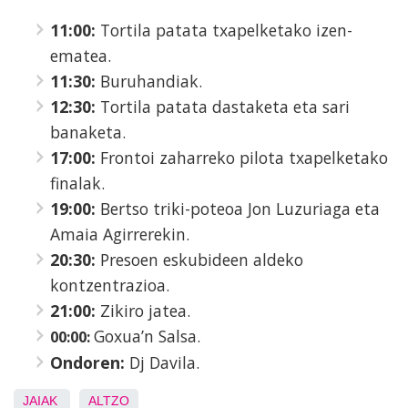
11:00:
Tortila patata txapelketako izen-
ematea.
11:30:
Buruhandiak.
12:30:
Tortila patata dastaketa eta sari
banaketa.
17:00:
Frontoi zaharreko pilota txapelketako
finalak.
19:00:
Bertso triki-poteoa Jon Luzuriaga eta
Amaia Agirrerekin.
20:30:
Presoen eskubideen aldeko
kontzentrazioa.
21:00:
Zikiro jatea.
Goxua’n Salsa.
00:00:
Ondoren:
Dj Davila.
JAIAK
ALTZO