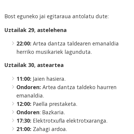
Bost eguneko jai egitaraua antolatu dute:
Uztailak 29, astelehena
22:00:
Artea dantza taldearen emanaldia
herriko musikariek lagunduta.
Uztailak 30, asteartea
11:00:
Jaien hasiera.
Ondoren:
Artea dantza taldeko haurren
emanaldia.
12:00:
Paella prestaketa.
Ondoren
: Bazkaria.
17:30:
Elektrotxufla elektrotxaranga.
21:00:
Zahagi ardoa.