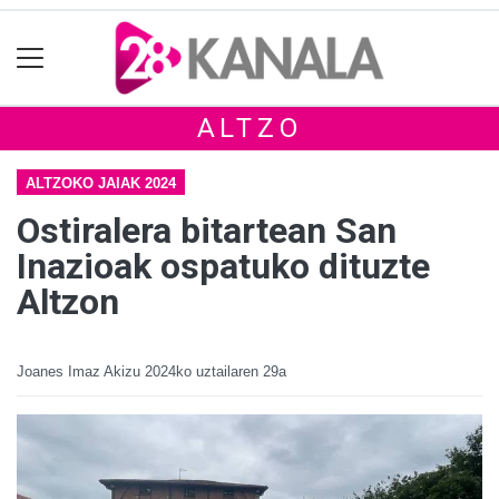
ALTZO
ALTZOKO JAIAK 2024
Ostiralera bitartean San
Inazioak ospatuko dituzte
Altzon
Joanes Imaz Akizu
2024ko uztailaren 29a