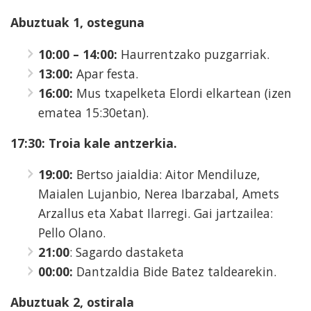
Abuztuak 1, osteguna
10:00 – 14:00:
Haurrentzako puzgarriak.
13:00:
Apar festa.
16:00:
Mus txapelketa Elordi elkartean (izen
ematea 15:30etan).
17:30: Troia kale antzerkia.
19:00:
Bertso jaialdia: Aitor Mendiluze,
Maialen Lujanbio, Nerea Ibarzabal, Amets
Arzallus eta Xabat Ilarregi. Gai jartzailea:
Pello Olano.
21:00
: Sagardo dastaketa
00:00:
Dantzaldia Bide Batez taldearekin.
Abuztuak 2, ostirala