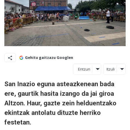
Gehitu gaitzazu Googlen
Entzun
Itzuli
San Inazio eguna asteazkenean bada
ere, gaurtik hasita izango da jai giroa
Altzon. Haur, gazte zein helduentzako
ekintzak antolatu dituzte herriko
festetan.