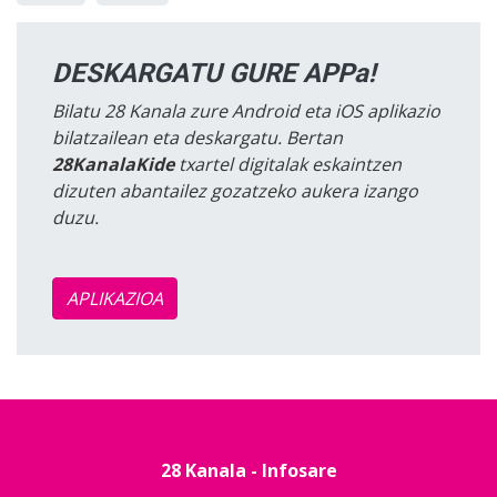
DESKARGATU GURE APPa!
Bilatu 28 Kanala zure Android eta iOS aplikazio
bilatzailean eta deskargatu. Bertan
28KanalaKide
txartel digitalak eskaintzen
dizuten abantailez gozatzeko aukera izango
duzu.
APLIKAZIOA
28 Kanala - Infosare