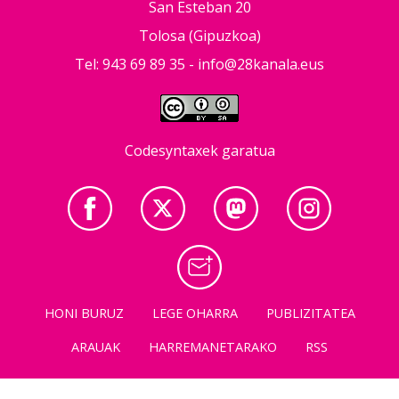
San Esteban 20
Tolosa (Gipuzkoa)
Tel: 943 69 89 35 -
info@28kanala.eus
Codesyntaxek garatua
HONI BURUZ
LEGE OHARRA
PUBLIZITATEA
ARAUAK
HARREMANETARAKO
RSS