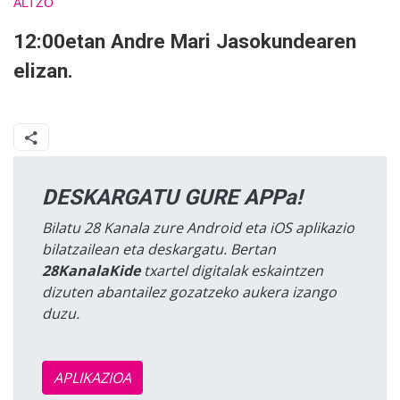
ALTZO
12:00etan Andre Mari Jasokundearen
elizan.
DESKARGATU GURE APPa!
Bilatu 28 Kanala zure Android eta iOS aplikazio
bilatzailean eta deskargatu. Bertan
28KanalaKide
txartel digitalak eskaintzen
dizuten abantailez gozatzeko aukera izango
duzu.
APLIKAZIOA