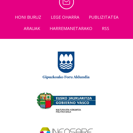
HONI BURUZ
LEGE OHARRA
PUBLIZITATEA
ARAUAK
HARREMANETARAKO
RSS