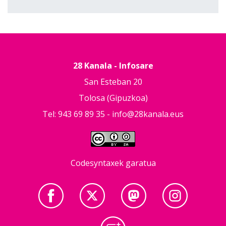
28 Kanala - Infosare
San Esteban 20
Tolosa (Gipuzkoa)
Tel: 943 69 89 35 -
info@28kanala.eus
Codesyntaxek garatua