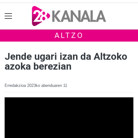
ALTZO
Jende ugari izan da Altzoko
azoka berezian
Erredakzioa
2023ko abenduaren 11