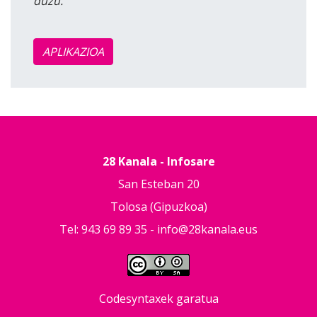
duzu.
APLIKAZIOA
28 Kanala - Infosare
San Esteban 20
Tolosa (Gipuzkoa)
Tel: 943 69 89 35 -
info@28kanala.eus
Codesyntaxek garatua