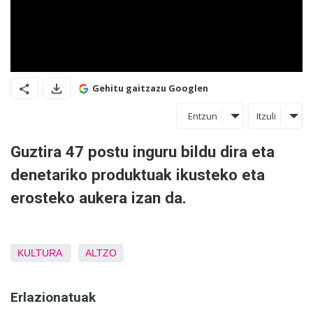
Gehitu gaitzazu Googlen
Entzun
Itzuli
Guztira 47 postu inguru bildu dira eta
denetariko produktuak ikusteko eta
erosteko aukera izan da.
KULTURA
ALTZO
Erlazionatuak