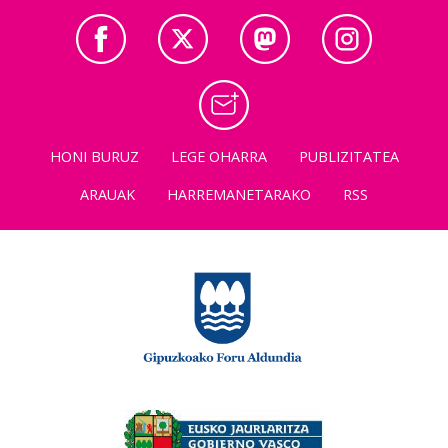
HONI BURUZ
LEGE OHARRA
PUBLIZITATEA
ARAUAK
HARREMANETARAKO
RSS