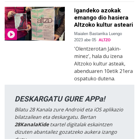
Igandeko azokak
emango dio hasiera
Altzoko kultur asteari
Maialen Bastarrika Luengo
2023 abe 05
ALTZO
'Olentzerotan Jakin-
minez', hala du izena
Altzoko kultur asteak,
abenduaren 10etik 21era
ospatuko dutena.
DESKARGATU GURE APPa!
Bilatu 28 Kanala zure Android eta iOS aplikazio
bilatzailean eta deskargatu. Bertan
28KanalaKide
txartel digitalak eskaintzen
dizuten abantailez gozatzeko aukera izango