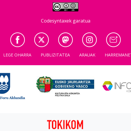
Codesyntaxek garatua
LEGE OHARRA
PUBLIZITATEA
ARAUAK
HARREMANE