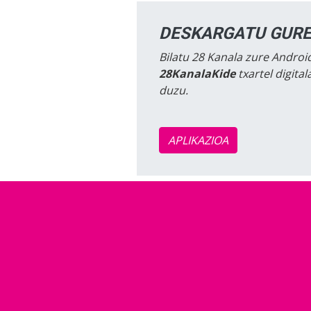
DESKARGATU GURE
Bilatu 28 Kanala zure Android
28KanalaKide
txartel digita
duzu.
APLIKAZIOA