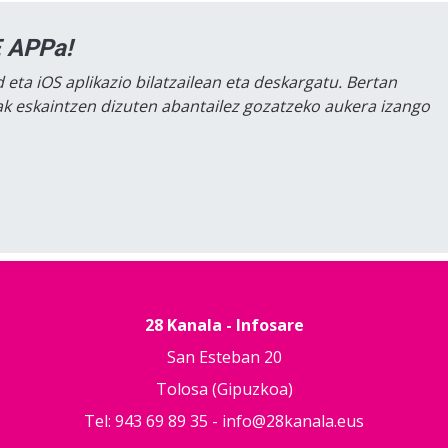
 APPa!
 eta iOS aplikazio bilatzailean eta deskargatu. Bertan
lak eskaintzen dizuten abantailez gozatzeko aukera izango
28 Kanala - Infosare
San Esteban 20
Tolosa (Gipuzkoa)
Tel: 943 69 89 35 -
info@28kanala.eus