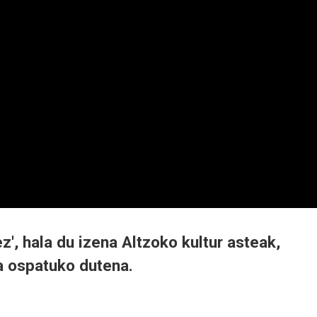
z', hala du izena Altzoko kultur asteak,
a ospatuko dutena.