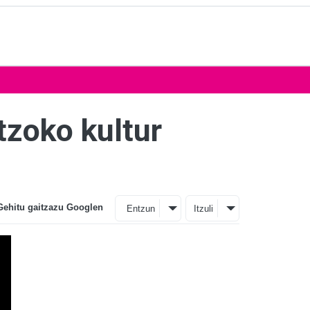
tzoko kultur
Gehitu gaitzazu Googlen
Entzun
Itzuli