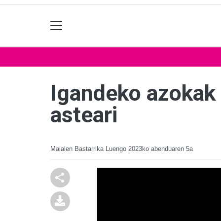
Igandeko azokak 
asteari
Maialen Bastarrika Luengo
2023ko abenduaren 5a