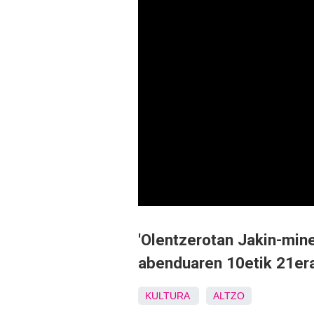
'Olentzerotan Jakin-mine
abenduaren 10etik 21er
KULTURA
ALTZO