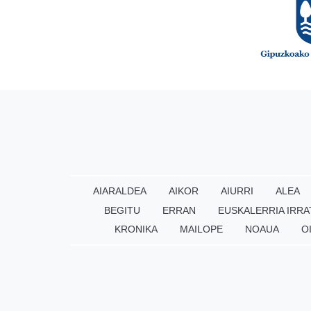
AIARALDEA
AIKOR
AIURRI
ALEA
BEGITU
ERRAN
EUSKALERRIA IRRA
KRONIKA
MAILOPE
NOAUA
O