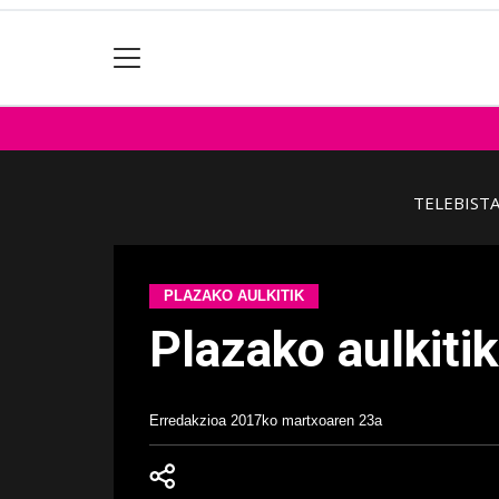
TELEBIST
PLAZAKO AULKITIK
Plazako aulkitik
Erredakzioa
2017ko martxoaren 23a