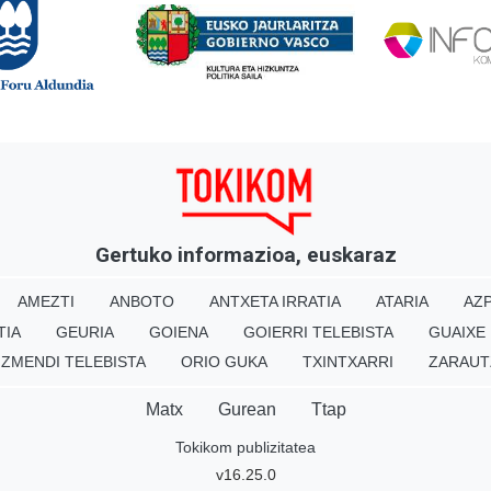
Gertuko informazioa, euskaraz
AMEZTI
ANBOTO
ANTXETA IRRATIA
ATARIA
AZP
TIA
GEURIA
GOIENA
GOIERRI TELEBISTA
GUAIXE
IZMENDI TELEBISTA
ORIO GUKA
TXINTXARRI
ZARAUT
Matx
Gurean
Ttap
Tokikom publizitatea
v16.25.0