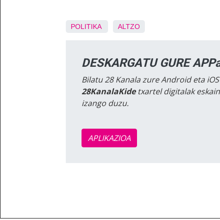
POLITIKA
ALTZO
DESKARGATU GURE APPa
Bilatu 28 Kanala zure Android eta iOS
28KanalaKide
txartel digitalak eska
izango duzu.
APLIKAZIOA