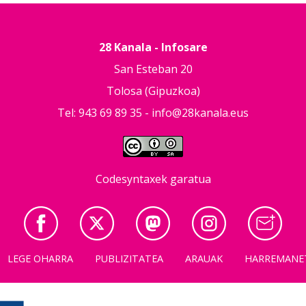
28 Kanala - Infosare
San Esteban 20
Tolosa (Gipuzkoa)
Tel: 943 69 89 35 -
info@28kanala.eus
Codesyntaxek garatua
LEGE OHARRA
PUBLIZITATEA
ARAUAK
HARREMANE