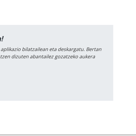
!
 aplikazio bilatzailean eta deskargatu. Bertan
intzen dizuten abantailez gozatzeko aukera