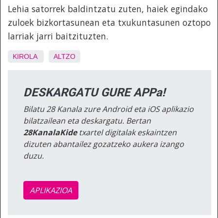
Lehia satorrek baldintzatu zuten, haiek egindako
zuloek bizkortasunean eta txukuntasunen oztopo
larriak jarri baitzituzten.
KIROLA
ALTZO
DESKARGATU GURE APPa!
Bilatu 28 Kanala zure Android eta iOS aplikazio
bilatzailean eta deskargatu. Bertan
28KanalaKide
txartel digitalak eskaintzen
dizuten abantailez gozatzeko aukera izango
duzu.
APLIKAZIOA