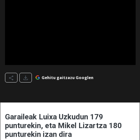
Gehitu gaitzazu Googlen
Garaileak Luixa Uzkudun 179
punturekin, eta Mikel Lizartza 180
punturekin izan dira