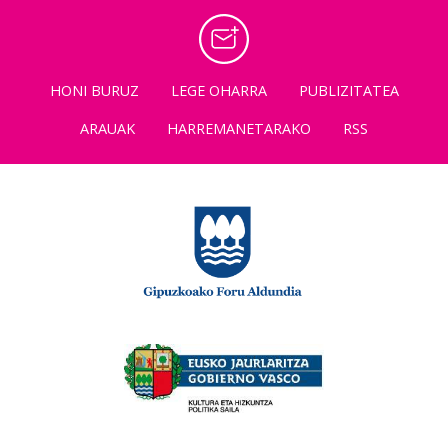
HONI BURUZ
LEGE OHARRA
PUBLIZITATEA
ARAUAK
HARREMANETARAKO
RSS