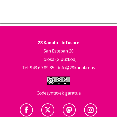
28 Kanala - Infosare
San Esteban 20
Tolosa (Gipuzkoa)
Tel: 943 69 89 35 -
info@28kanala.eus
Codesyntaxek garatua