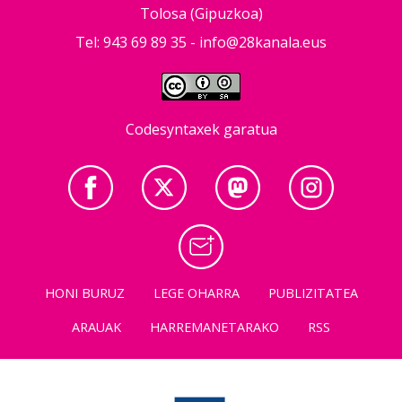
Tolosa (Gipuzkoa)
Tel: 943 69 89 35 -
info@28kanala.eus
Codesyntaxek garatua
HONI BURUZ
LEGE OHARRA
PUBLIZITATEA
ARAUAK
HARREMANETARAKO
RSS