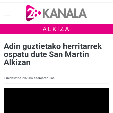
ALKIZA
Adin guztietako herritarrek
ospatu dute San Martin
Alkizan
Erredakzioa
2022ko azaroaren 14a