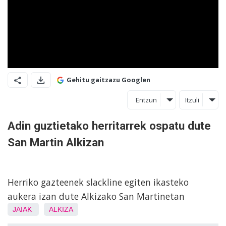
Gehitu gaitzazu Googlen
Entzun
Itzuli
Adin guztietako herritarrek ospatu dute
San Martin Alkizan
Herriko gazteenek slackline egiten ikasteko
aukera izan dute Alkizako San Martinetan
JAIAK
ALKIZA