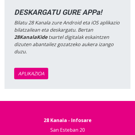
DESKARGATU GURE APPa!
Bilatu 28 Kanala zure Android eta iOS aplikazio
bilatzailean eta deskargatu. Bertan
28KanalaKide
txartel digitalak eskaintzen
dizuten abantailez gozatzeko aukera izango
duzu.
APLIKAZIOA
28 Kanala - Infosare
San Esteban 20