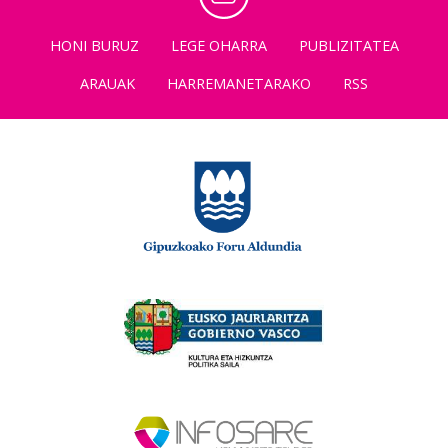
HONI BURUZ
LEGE OHARRA
PUBLIZITATEA
ARAUAK
HARREMANETARAKO
RSS