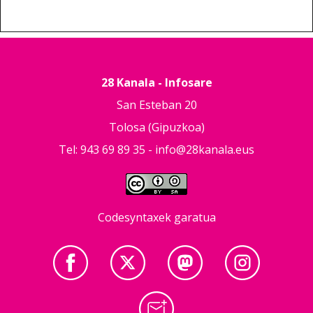
28 Kanala - Infosare
San Esteban 20
Tolosa (Gipuzkoa)
Tel: 943 69 89 35 -
info@28kanala.eus
Codesyntaxek garatua