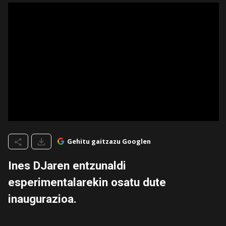
Gehitu gaitzazu Googlen
Ines DJaren entzunaldi
esperimentalarekin osatu dute
inaugurazioa.