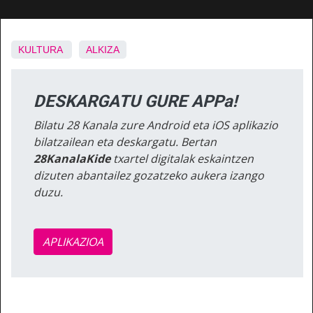
KULTURA
ALKIZA
DESKARGATU GURE APPa!
Bilatu 28 Kanala zure Android eta iOS aplikazio
bilatzailean eta deskargatu. Bertan
28KanalaKide
txartel digitalak eskaintzen
dizuten abantailez gozatzeko aukera izango
duzu.
APLIKAZIOA