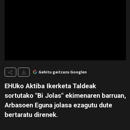
Gehitu gaitzazu Googlen
EHUko Aktiba Ikerketa Taldeak
sortutako "Bi Jolas" ekimenaren barruan,
Arbasoen Eguna jolasa ezagutu dute
bertaratu direnek.