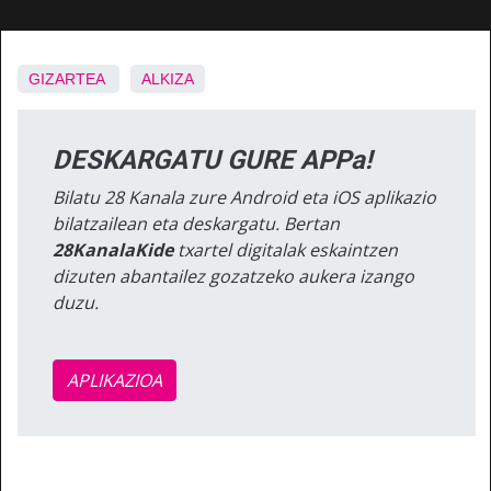
GIZARTEA
ALKIZA
DESKARGATU GURE APPa!
Bilatu 28 Kanala zure Android eta iOS aplikazio
bilatzailean eta deskargatu. Bertan
28KanalaKide
txartel digitalak eskaintzen
dizuten abantailez gozatzeko aukera izango
duzu.
APLIKAZIOA