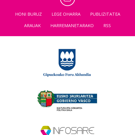
HONI BURUZ
LEGE OHARRA
PUBLIZITATEA
ARAUAK
HARREMANETARAKO
RSS