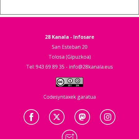
28 Kanala - Infosare
San Esteban 20
Tolosa (Gipuzkoa)
Tel: 943 69 89 35 -
info@28kanala.eus
Codesyntaxek garatua