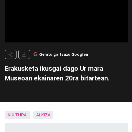
Gehitu gaitzazu Googlen
Erakusketa ikusgai dago Ur mara
Museoan ekainaren 20ra bitartean.
KULTURA
ALKIZA