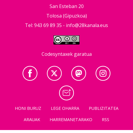
San Esteban 20
Tolosa (Gipuzkoa)
Tel: 943 69 89 35 -
info@28kanala.eus
Codesyntaxek garatua
HONI BURUZ
LEGE OHARRA
PUBLIZITATEA
ARAUAK
HARREMANETARAKO
RSS