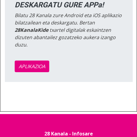
DESKARGATU GURE APPa!
Bilatu 28 Kanala zure Android eta iOS aplikazio
bilatzailean eta deskargatu. Bertan
28KanalaKide
txartel digitalak eskaintzen
dizuten abantailez gozatzeko aukera izango
duzu.
APLIKAZIOA
28 Kanala - Infosare