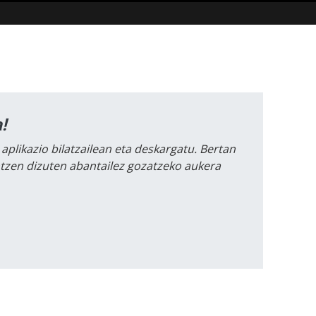
!
 aplikazio bilatzailean eta deskargatu. Bertan
intzen dizuten abantailez gozatzeko aukera