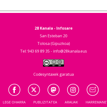
28 Kanala - Infosare
San Esteban 20
Tolosa (Gipuzkoa)
Tel: 943 69 89 35 -
info@28kanala.eus
Codesyntaxek garatua
LEGE OHARRA
PUBLIZITATEA
ARAUAK
HARREMANE