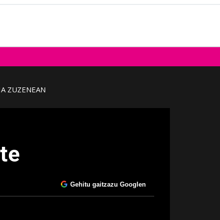
IA ZUZENEAN
te
Gehitu gaitzazu Googlen