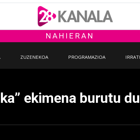
NAHIERAN
A
ZUZENEKOA
PROGRAMAZIOA
IRRAT
ka” ekimena burutu du