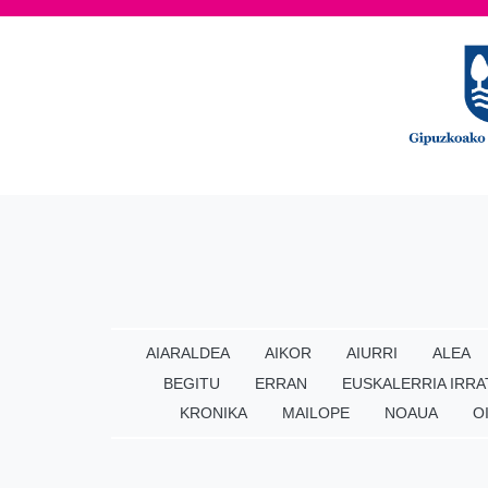
AIARALDEA
AIKOR
AIURRI
ALEA
BEGITU
ERRAN
EUSKALERRIA IRRA
KRONIKA
MAILOPE
NOAUA
O