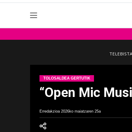
TELEBIST
TOLOSALDEA GERTUTIK
“Open Mic Musi
Erredakzioa
2026ko maiatzaren 25a