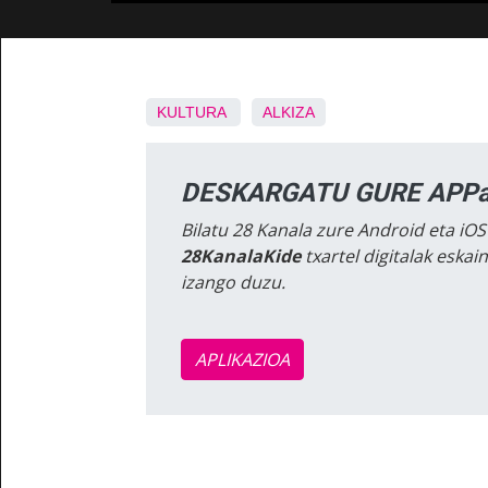
KULTURA
ALKIZA
DESKARGATU GURE APPa
Bilatu 28 Kanala zure Android eta iOS
28KanalaKide
txartel digitalak eska
izango duzu.
APLIKAZIOA