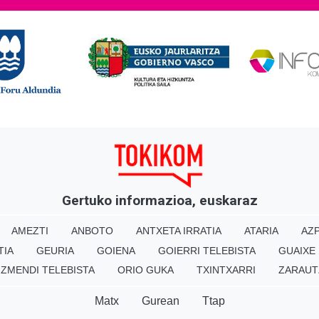
Gertuko informazioa, euskaraz
AMEZTI
ANBOTO
ANTXETA IRRATIA
ATARIA
AZP
TIA
GEURIA
GOIENA
GOIERRI TELEBISTA
GUAIXE
IZMENDI TELEBISTA
ORIO GUKA
TXINTXARRI
ZARAUT
Matx
Gurean
Ttap