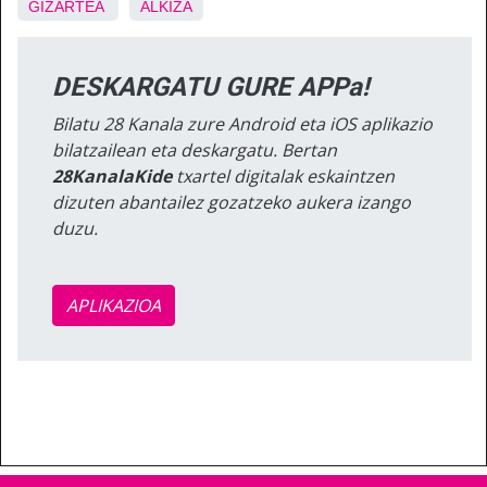
GIZARTEA
ALKIZA
DESKARGATU GURE APPa!
Bilatu 28 Kanala zure Android eta iOS aplikazio
bilatzailean eta deskargatu. Bertan
28KanalaKide
txartel digitalak eskaintzen
dizuten abantailez gozatzeko aukera izango
duzu.
APLIKAZIOA