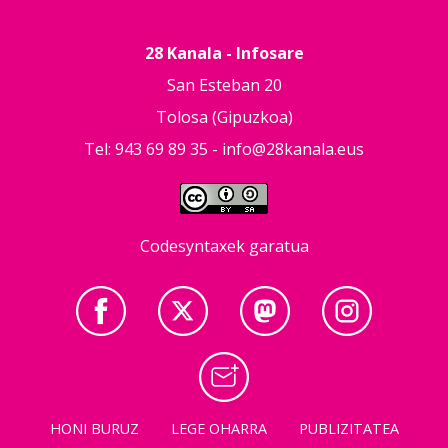
28 Kanala - Infosare
San Esteban 20
Tolosa (Gipuzkoa)
Tel: 943 69 89 35 -
info@28kanala.eus
Codesyntaxek garatua
HONI BURUZ
LEGE OHARRA
PUBLIZITATEA