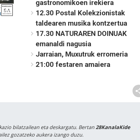
gastronomikoen irekiera
12.30 Postal Kolekzionistak
taldearen musika kontzertua
17.30 NATURAREN DOINUAK
emanaldi nagusia
Jarraian, Muxutruk erromeria
21:00 festaren amaiera
kazio bilatzailean eta deskargatu. Bertan
28KanalaKide
tailez gozatzeko aukera izango duzu.