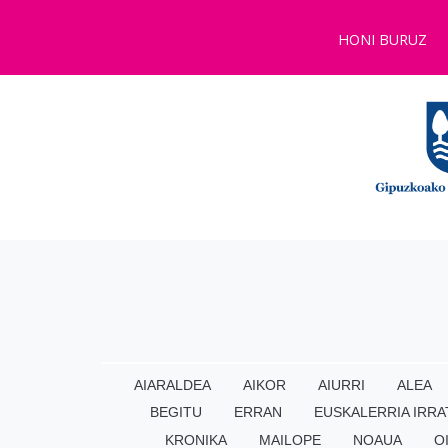
HONI BURUZ
AIARALDEA
AIKOR
AIURRI
ALEA
BEGITU
ERRAN
EUSKALERRIA IRRA
KRONIKA
MAILOPE
NOAUA
O