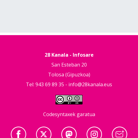
28 Kanala - Infosare
San Esteban 20
Tolosa (Gipuzkoa)
Tel: 943 69 89 35 -
info@28kanala.eus
Codesyntaxek garatua