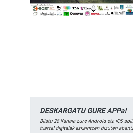
DESKARGATU GURE APPa!
Bilatu 28 Kanala zure Android eta iOS apli
txartel digitalak eskaintzen dizuten aban