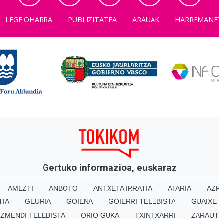
LEGE OHARRA
PUBLIZITATEA
ARAUAK
HARREMANE
Gertuko informazioa, euskaraz
AMEZTI
ANBOTO
ANTXETA IRRATIA
ATARIA
AZP
TIA
GEURIA
GOIENA
GOIERRI TELEBISTA
GUAIXE
IZMENDI TELEBISTA
ORIO GUKA
TXINTXARRI
ZARAUT