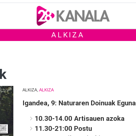
ALKIZA
k
ALKIZA,
ALKIZA
Igandea, 9: Naturaren Doinuak Eguna
10.30-14.00 Artisauen azoka
11.30-21:00 Postu