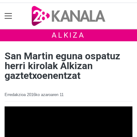
ALKIZA
San Martin eguna ospatuz
herri kirolak Alkizan
gaztetxoenentzat
Erredakzioa
2016ko azaroaren 11