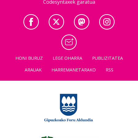
Codesyntaxek garatua
HONI BURUZ
LEGE OHARRA
PUBLIZITATEA
ARAUAK
HARREMANETARAKO
RSS