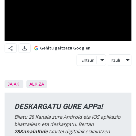
Gehitu gaitzazu Googlen
Entzun
Itzuli
JAIAK
ALKIZA
DESKARGATU GURE APPa!
Bilatu 28 Kanala zure Android eta iOS aplikazio
bilatzailean eta deskargatu. Bertan
28KanalaKide
txartel digitalak eskaintzen