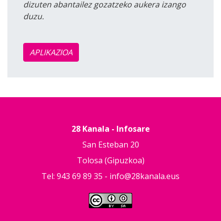
dizuten abantailez gozatzeko aukera izango
duzu.
APLIKAZIOA
28 Kanala - Infosare
San Esteban 20
Tolosa (Gipuzkoa)
Tel: 943 69 89 35 -
info@28kanala.eus