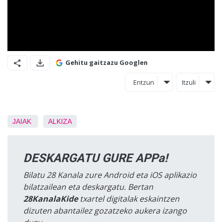
Gehitu gaitzazu Googlen
Entzun
Itzuli
JAIAK
ALKIZA
DESKARGATU GURE APPa!
Bilatu 28 Kanala zure Android eta iOS aplikazio
bilatzailean eta deskargatu. Bertan
28KanalaKide
txartel digitalak eskaintzen
dizuten abantailez gozatzeko aukera izango