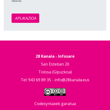
duzu.
APLIKAZIOA
28 Kanala - Infosare
San Esteban 20
Tolosa (Gipuzkoa)
Tel: 943 69 89 35 -
info@28kanala.eus
Codesyntaxek garatua