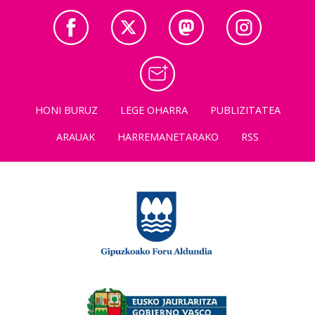
HONI BURUZ
LEGE OHARRA
PUBLIZITATEA
ARAUAK
HARREMANETARAKO
RSS