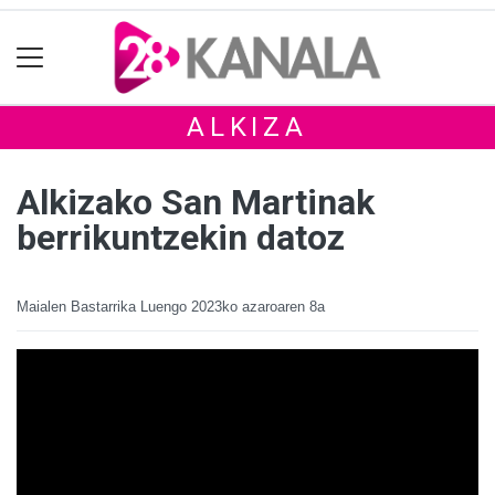
ALKIZA
Alkizako San Martinak
berrikuntzekin datoz
Maialen Bastarrika Luengo
2023ko azaroaren 8a