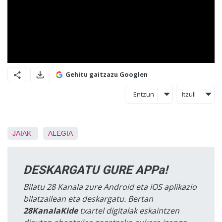
Gehitu gaitzazu Googlen
Entzun
Itzuli
JAIAK
ALEGIA
DESKARGATU GURE APPa!
Bilatu 28 Kanala zure Android eta iOS aplikazio
bilatzailean eta deskargatu. Bertan
28KanalaKide
txartel digitalak eskaintzen