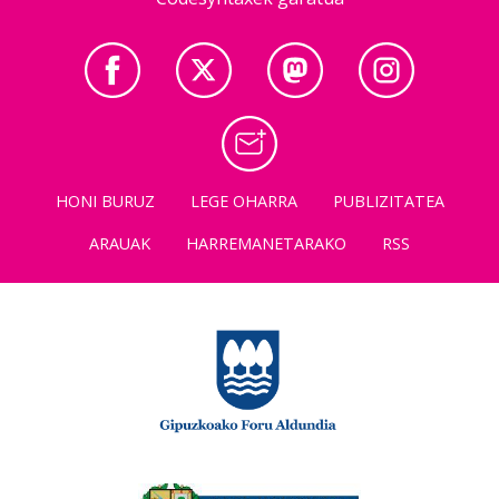
HONI BURUZ
LEGE OHARRA
PUBLIZITATEA
ARAUAK
HARREMANETARAKO
RSS