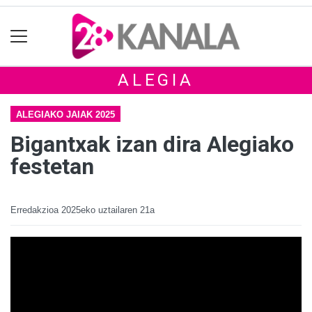
ALEGIA
ALEGIAKO JAIAK 2025
Bigantxak izan dira Alegiako
festetan
Erredakzioa
2025eko uztailaren 21a