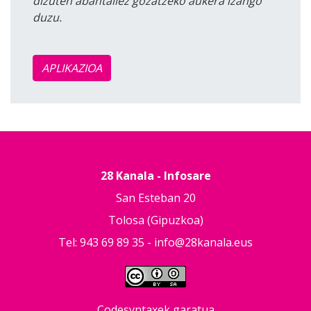
dizuten abantailez gozatzeko aukera izango
duzu.
APLIKAZIOA
28 Kanala - Infosare
San Esteban 20
Tolosa (Gipuzkoa)
Tel: 943 69 89 35 -
info@28kanala.eus
Codesyntaxek garatua