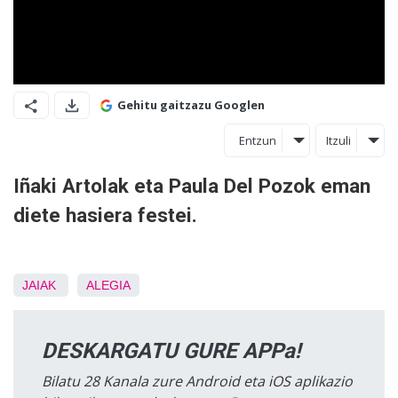
Gehitu gaitzazu Googlen
Entzun
Itzuli
Iñaki Artolak eta Paula Del Pozok eman
diete hasiera festei.
JAIAK
ALEGIA
DESKARGATU GURE APPa!
Bilatu 28 Kanala zure Android eta iOS aplikazio