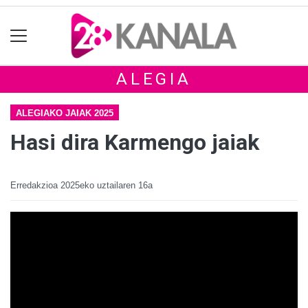
ALEGIA
ALEGIAKO JAIAK 2025
Hasi dira Karmengo jaiak
Erredakzioa
2025eko uztailaren 16a