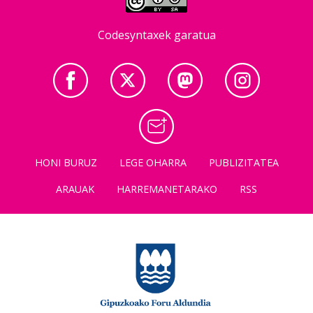
Codesyntaxek garatua
HONI BURUZ
LEGE OHARRA
PUBLIZITATEA
ARAUAK
HARREMANETARAKO
RSS