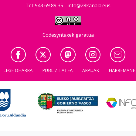
Tel: 943 69 89 35 -
info@28kanala.eus
Codesyntaxek garatua
LEGE OHARRA
PUBLIZITATEA
ARAUAK
HARREMANE