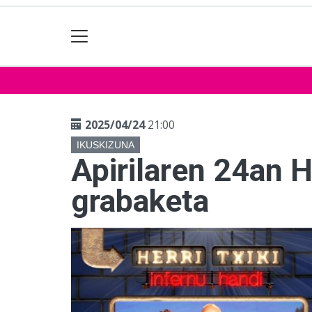
2025/04/24
21:00
IKUSKIZUNA
Apirilaren 24an H
grabaketa