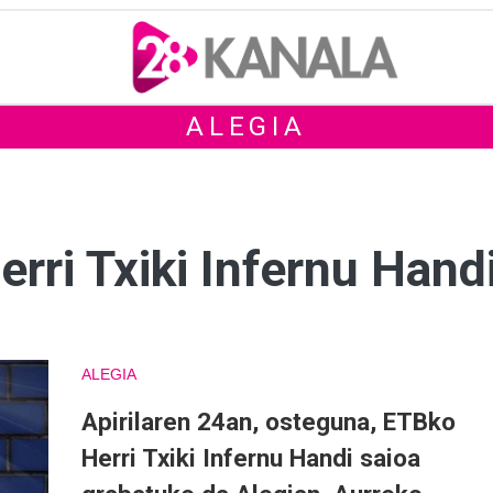
ALEGIA
erri Txiki Infernu Hand
ALEGIA
Apirilaren 24an, osteguna, ETBko
Herri Txiki Infernu Handi saioa