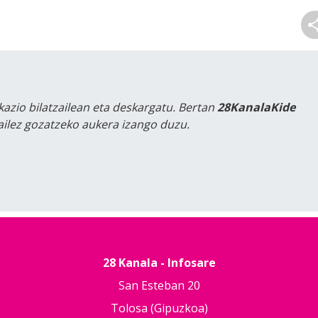
kazio bilatzailean eta deskargatu. Bertan
28KanalaKide
tailez gozatzeko aukera izango duzu.
28 Kanala - Infosare
San Esteban 20
Tolosa (Gipuzkoa)