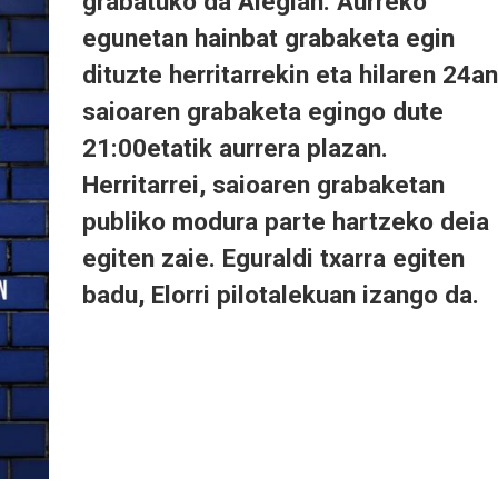
grabatuko da Alegian. Aurreko
egunetan hainbat grabaketa egin
dituzte herritarrekin eta hilaren 24an
saioaren grabaketa egingo dute
21:00etatik aurrera plazan.
Herritarrei, saioaren grabaketan
publiko modura parte hartzeko deia
egiten zaie. Eguraldi txarra egiten
badu, Elorri pilotalekuan izango da.