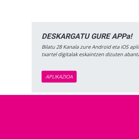
DESKARGATU GURE APPa!
Bilatu 28 Kanala zure Android eta iOS apli
txartel digitalak eskaintzen dizuten aban
APLIKAZIOA