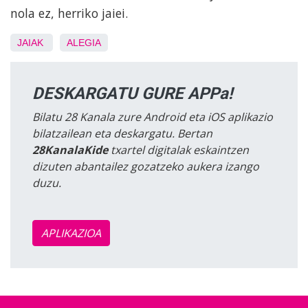
nola ez, herriko jaiei.
JAIAK
ALEGIA
DESKARGATU GURE APPa!
Bilatu 28 Kanala zure Android eta iOS aplikazio
bilatzailean eta deskargatu. Bertan
28KanalaKide
txartel digitalak eskaintzen
dizuten abantailez gozatzeko aukera izango
duzu.
APLIKAZIOA