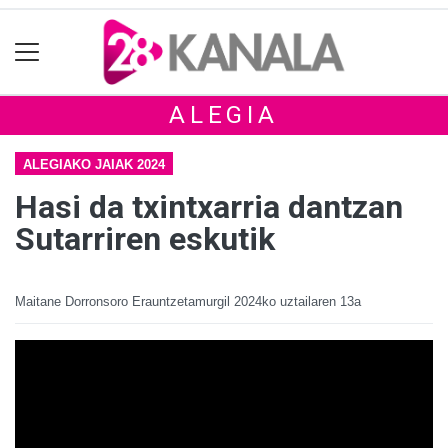
ALEGIA
ALEGIAKO JAIAK 2024
Hasi da txintxarria dantzan
Sutarriren eskutik
Maitane Dorronsoro Erauntzetamurgil
2024ko uztailaren 13a