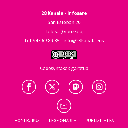
28 Kanala - Infosare
San Esteban 20
Tolosa (Gipuzkoa)
Tel: 943 69 89 35 -
info@28kanala.eus
Codesyntaxek garatua
HONI BURUZ
LEGE OHARRA
PUBLIZITATEA