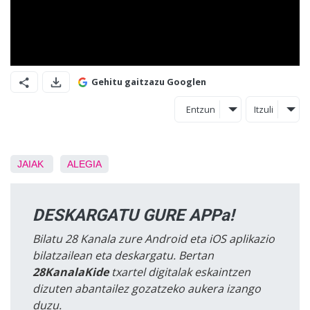
Gehitu gaitzazu Googlen
Entzun
Itzuli
JAIAK
ALEGIA
DESKARGATU GURE APPa!
Bilatu 28 Kanala zure Android eta iOS aplikazio
bilatzailean eta deskargatu. Bertan
28KanalaKide
txartel digitalak eskaintzen
dizuten abantailez gozatzeko aukera izango
duzu.