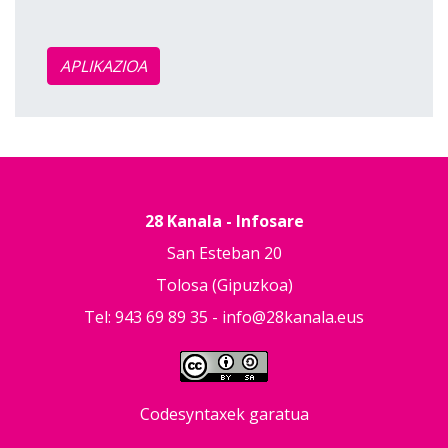
APLIKAZIOA
28 Kanala - Infosare
San Esteban 20
Tolosa (Gipuzkoa)
Tel: 943 69 89 35 -
info@28kanala.eus
Codesyntaxek garatua