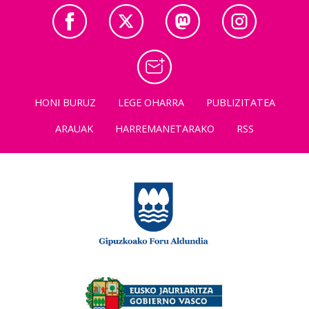
HONI BURUZ
LEGE OHARRA
PUBLIZITATEA
ARAUAK
HARREMANETARAKO
RSS