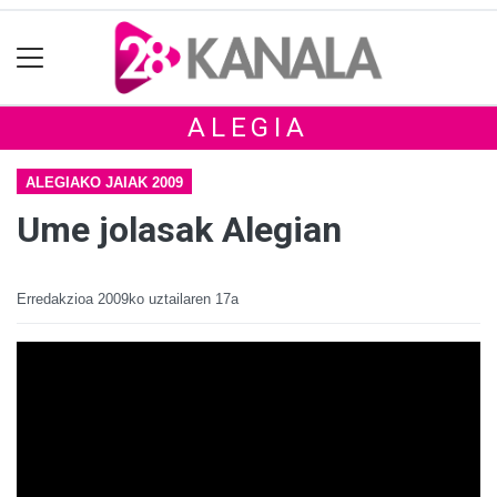
ALEGIA
ALEGIAKO JAIAK 2009
Ume jolasak Alegian
Erredakzioa
2009ko uztailaren 17a