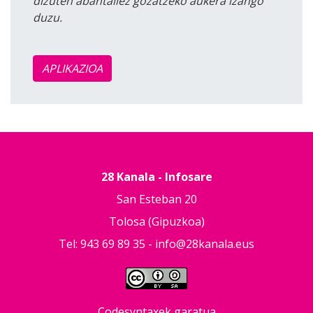
dizuten abantailez gozatzeko aukera izango
duzu.
APLIKAZIOA
28 Kanala - Infosare
San Esteban 20
Tolosa (Gipuzkoa)
Tel: 943 69 89 35 -
info@28kanala.eus
Codesyntaxek garatua