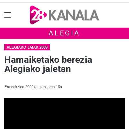
ALEGIA
ALEGIAKO JAIAK 2009
Hamaiketako berezia
Alegiako jaietan
Erredakzioa
2009ko uztailaren 16a