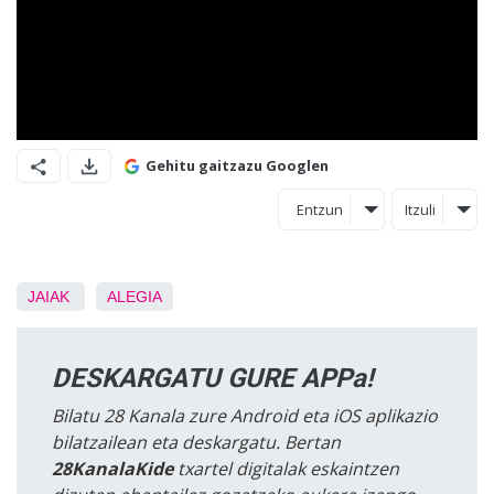
Gehitu gaitzazu Googlen
Entzun
Itzuli
JAIAK
ALEGIA
DESKARGATU GURE APPa!
Bilatu 28 Kanala zure Android eta iOS aplikazio
bilatzailean eta deskargatu. Bertan
28KanalaKide
txartel digitalak eskaintzen