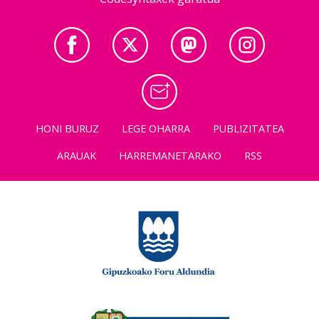
HONI BURUZ
LEGE OHARRA
PUBLIZITATEA
ARAUAK
HARREMANETARAKO
RSS