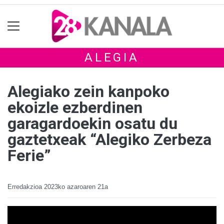
ALEGIA
Alegiako zein kanpoko
ekoizle ezberdinen
garagardoekin osatu du
gaztetxeak “Alegiko Zerbeza
Ferie”
Erredakzioa
2023ko azaroaren 21a