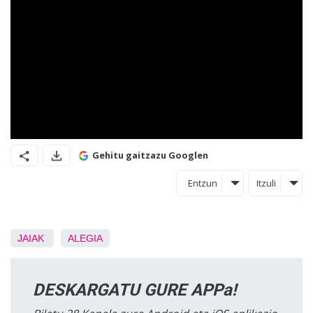
Gehitu gaitzazu Googlen
Entzun
Itzuli
JAIAK
ALEGIA
DESKARGATU GURE APPa!