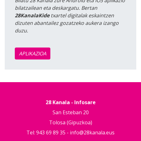
Bilatu 28 Kanala zure Android eta iOS aplikazio
bilatzailean eta deskargatu. Bertan
28KanalaKide
txartel digitalak eskaintzen
dizuten abantailez gozatzeko aukera izango
duzu.
APLIKAZIOA
28 Kanala - Infosare
San Esteban 20
Tolosa (Gipuzkoa)
Tel: 943 69 89 35 -
info@28kanala.eus