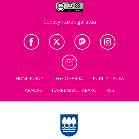
Codesyntaxek garatua
HONI BURUZ
LEGE OHARRA
PUBLIZITATEA
ARAUAK
HARREMANETARAKO
RSS