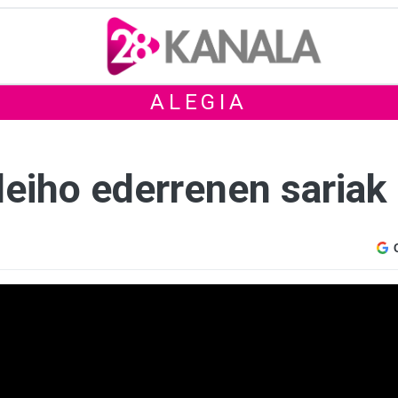
ALEGIA
leiho ederrenen sariak