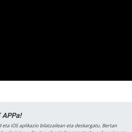
 APPa!
 eta iOS aplikazio bilatzailean eta deskargatu. Bertan