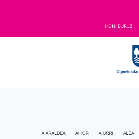
HONI BURUZ
AIARALDEA
AIKOR
AIURRI
ALEA