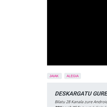
JAIAK
ALEGIA
DESKARGATU GURE
Bilatu 28 Kanala zure Android