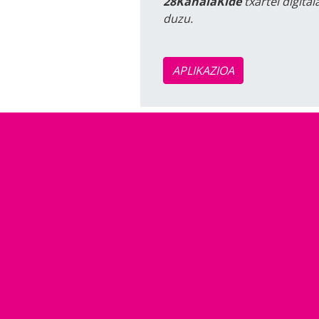
28KanalaKide
txartel digita
duzu.
APLIKAZIOA