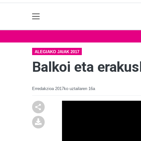
ALEGIAKO JAIAK 2017
Balkoi eta erakus
Erredakzioa
2017ko uztailaren 16a