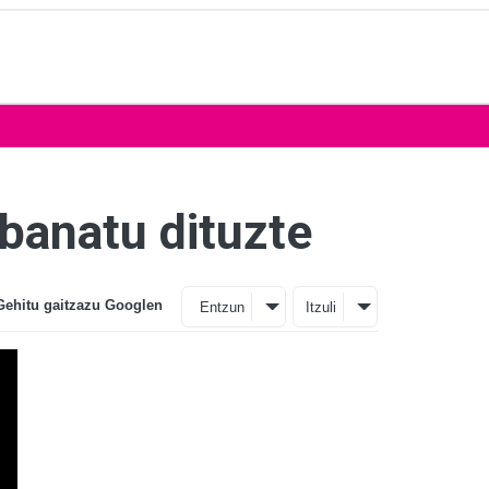
 banatu dituzte
Gehitu gaitzazu Googlen
Entzun
Itzuli