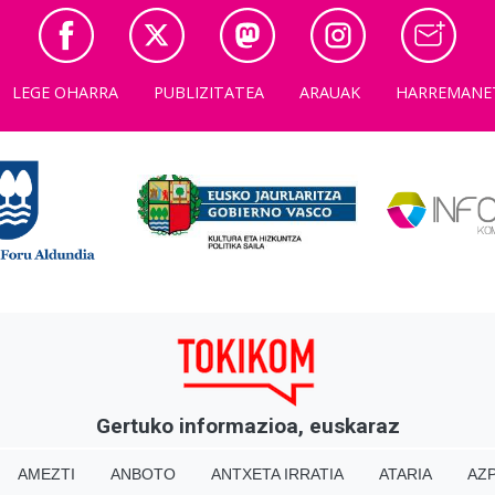
LEGE OHARRA
PUBLIZITATEA
ARAUAK
HARREMANE
Gertuko informazioa, euskaraz
AMEZTI
ANBOTO
ANTXETA IRRATIA
ATARIA
AZP