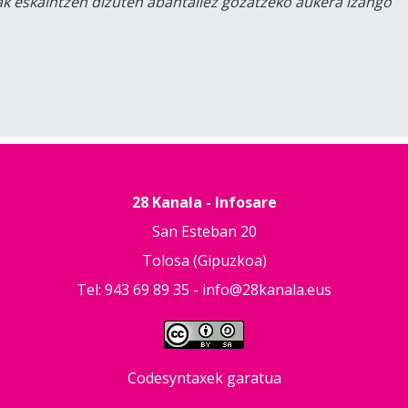
lak eskaintzen dizuten abantailez gozatzeko aukera izango
28 Kanala - Infosare
San Esteban 20
Tolosa (Gipuzkoa)
Tel: 943 69 89 35 -
info@28kanala.eus
Codesyntaxek garatua