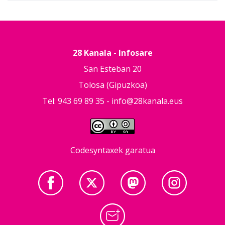
28 Kanala - Infosare
San Esteban 20
Tolosa (Gipuzkoa)
Tel: 943 69 89 35 -
info@28kanala.eus
Codesyntaxek garatua