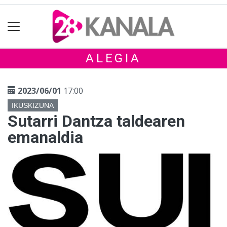
ALEGIA
2023/06/01
17:00
IKUSKIZUNA
Sutarri Dantza taldearen
emanaldia