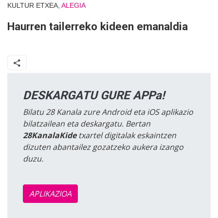
KULTUR ETXEA,
ALEGIA
Haurren tailerreko kideen emanaldia
DESKARGATU GURE APPa!
Bilatu 28 Kanala zure Android eta iOS aplikazio
bilatzailean eta deskargatu. Bertan
28KanalaKide
txartel digitalak eskaintzen
dizuten abantailez gozatzeko aukera izango
duzu.
APLIKAZIOA