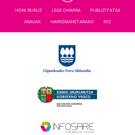
HONI BURUZ
LEGE OHARRA
PUBLIZITATEA
ARAUAK
HARREMANETARAKO
RSS