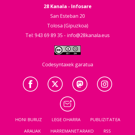
28 Kanala - Infosare
San Esteban 20
Tolosa (Gipuzkoa)
Tel: 943 69 89 35 -
info@28kanala.eus
Codesyntaxek garatua
HONI BURUZ
LEGE OHARRA
PUBLIZITATEA
ARAUAK
HARREMANETARAKO
RSS