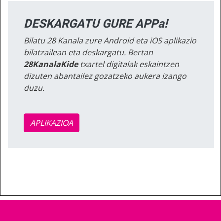
DESKARGATU GURE APPa!
Bilatu 28 Kanala zure Android eta iOS aplikazio
bilatzailean eta deskargatu. Bertan
28KanalaKide
txartel digitalak eskaintzen
dizuten abantailez gozatzeko aukera izango
duzu.
APLIKAZIOA