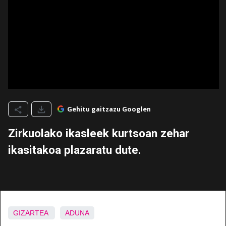
Gehitu gaitzazu Googlen
Zirkuolako ikasleek kurtsoan zehar
ikasitakoa plazaratu dute.
GIZARTEA
ADUNA