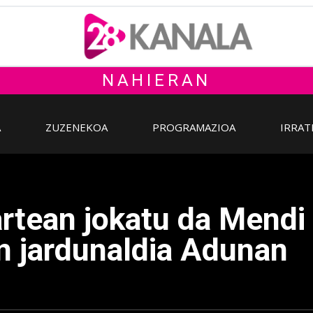
NAHIERAN
A
ZUZENEKOA
PROGRAMAZIOA
IRRAT
 artean jokatu da Mendi
n jardunaldia Adunan