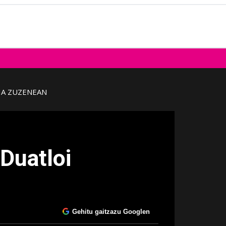
IA ZUZENEAN
 Duatloi
Gehitu gaitzazu Googlen