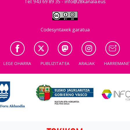
Tel: 943 69 89 35 -
info@28kanala.eus
Codesyntaxek garatua
LEGE OHARRA
PUBLIZITATEA
ARAUAK
HARREMANE