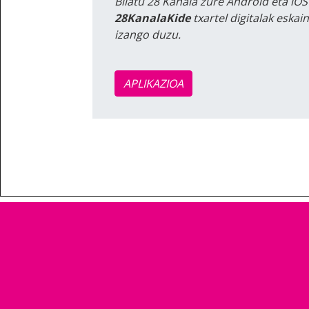
Bilatu 28 Kanala zure Android eta iOS
28KanalaKide
txartel digitalak eska
izango duzu.
APLIKAZIOA