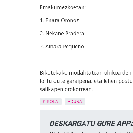
Emakumezkoetan:
1. Enara Oronoz
2. Nekane Pradera
3. Ainara Pequeño
Bikotekako modalitatean ohikoa den b
lortu dute garaipena, eta lehen postu
sailkapen orokorrean.
KIROLA
ADUNA
DESKARGATU GURE APPa