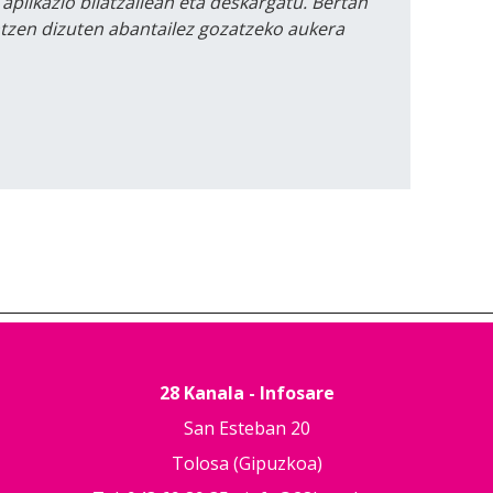
 aplikazio bilatzailean eta deskargatu. Bertan
intzen dizuten abantailez gozatzeko aukera
28 Kanala - Infosare
San Esteban 20
Tolosa (Gipuzkoa)