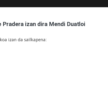
 Pradera izan dira Mendi Duatloi
oa izan da sailkapena: