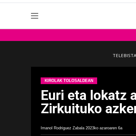
TELEBIST
KIROLAK TOLOSALDEAN
Euri eta lokatz
Zirkuituko azke
Imanol Rodriguez Zabala
2023ko azaroaren 6a