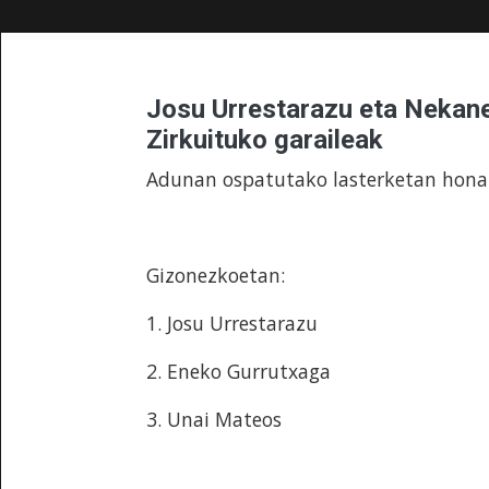
Josu Urrestarazu eta Nekane
Zirkuituko garaileak
Adunan ospatutako lasterketan honak
Gizonezkoetan:
1. Josu Urrestarazu
2. Eneko Gurrutxaga
3. Unai Mateos