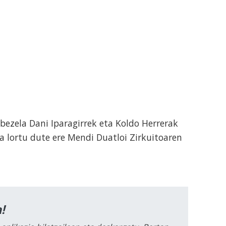
ezela Dani Iparagirrek eta Koldo Herrerak
a lortu dute ere Mendi Duatloi Zirkuitoaren
!