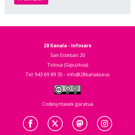
28 Kanala - Infosare
San Esteban 20
Tolosa (Gipuzkoa)
Tel: 943 69 89 35 -
info@28kanala.eus
Codesyntaxek garatua