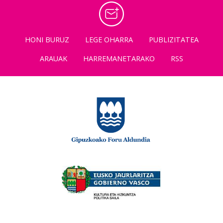
HONI BURUZ
LEGE OHARRA
PUBLIZITATEA
ARAUAK
HARREMANETARAKO
RSS