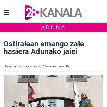
ADUNA
Ostiralean emango zaie
hasiera Adunako jaiei
Olaia Garmendia Ancisar
2023ko abuztuaren 8a