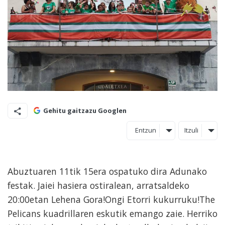
Gehitu gaitzazu Googlen
Entzun
Itzuli
Abuztuaren 11tik 15era ospatuko dira Adunako
festak. Jaiei hasiera ostiralean, arratsaldeko
20:00etan Lehena Gora!Ongi Etorri kukurruku!The
Pelicans kuadrillaren eskutik emango zaie. Herriko