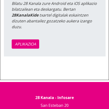
Bilatu 28 Kanala zure Android eta iOS aplikazio
bilatzailean eta deskargatu. Bertan
28KanalaKide
txartel digitalak eskaintzen
dizuten abantailez gozatzeko aukera izango
duzu.
APLIKAZIOA
28 Kanala - Infosare
San Esteban 20