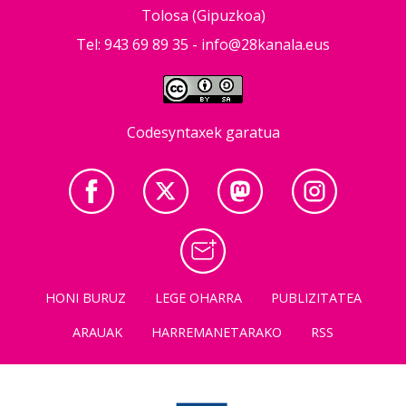
Tolosa (Gipuzkoa)
Tel: 943 69 89 35 -
info@28kanala.eus
Codesyntaxek garatua
HONI BURUZ
LEGE OHARRA
PUBLIZITATEA
ARAUAK
HARREMANETARAKO
RSS