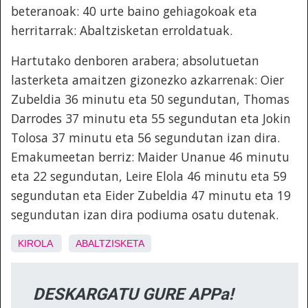
beteranoak: 40 urte baino gehiagokoak eta
herritarrak: Abaltzisketan erroldatuak.
Hartutako denboren arabera; absolutuetan
lasterketa amaitzen gizonezko azkarrenak: Oier
Zubeldia 36 minutu eta 50 segundutan, Thomas
Darrodes 37 minutu eta 55 segundutan eta Jokin
Tolosa 37 minutu eta 56 segundutan izan dira.
Emakumeetan berriz: Maider Unanue 46 minutu
eta 22 segundutan, Leire Elola 46 minutu eta 59
segundutan eta Eider Zubeldia 47 minutu eta 19
segundutan izan dira podiuma osatu dutenak.
KIROLA
ABALTZISKETA
DESKARGATU GURE APPa!