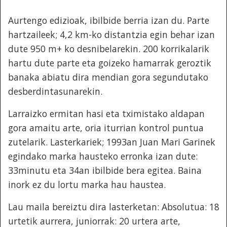
Aurtengo edizioak, ibilbide berria izan du. Parte
hartzaileek; 4,2 km-ko distantzia egin behar izan
dute 950 m+ ko desnibelarekin. 200 korrikalarik
hartu dute parte eta goizeko hamarrak geroztik
banaka abiatu dira mendian gora segundutako
desberdintasunarekin.
Larraizko ermitan hasi eta tximistako aldapan
gora amaitu arte, oria iturrian kontrol puntua
zutelarik. Lasterkariek; 1993an Juan Mari Garinek
egindako marka hausteko erronka izan dute:
33minutu eta 34an ibilbide bera egitea. Baina
inork ez du lortu marka hau haustea.
Lau maila bereiztu dira lasterketan: Absolutua: 18
urtetik aurrera, juniorrak: 20 urtera arte,