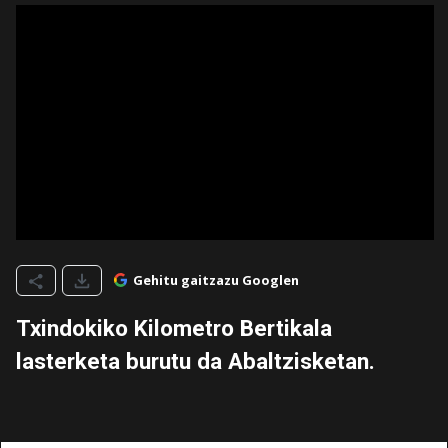
Gehitu gaitzazu Googlen
Txindokiko Kilometro Bertikala
lasterketa burutu da Abaltzisketan.