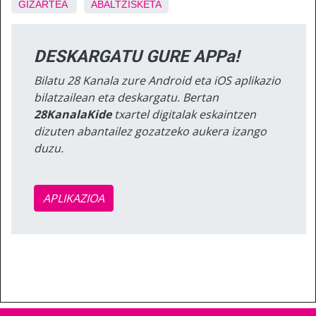
GIZARTEA
ABALTZISKETA
DESKARGATU GURE APPa!
Bilatu 28 Kanala zure Android eta iOS aplikazio
bilatzailean eta deskargatu. Bertan
28KanalaKide
txartel digitalak eskaintzen
dizuten abantailez gozatzeko aukera izango
duzu.
APLIKAZIOA