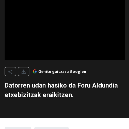
Gehitu gaitzazu Googlen
Datorren udan hasiko da Foru Aldundia
etxebizitzak eraikitzen.