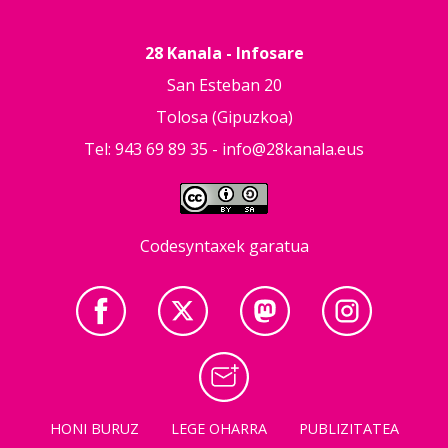
28 Kanala - Infosare
San Esteban 20
Tolosa (Gipuzkoa)
Tel: 943 69 89 35 -
info@28kanala.eus
Codesyntaxek garatua
HONI BURUZ
LEGE OHARRA
PUBLIZITATEA