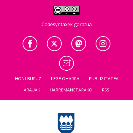
Codesyntaxek garatua
HONI BURUZ
LEGE OHARRA
PUBLIZITATEA
ARAUAK
HARREMANETARAKO
RSS