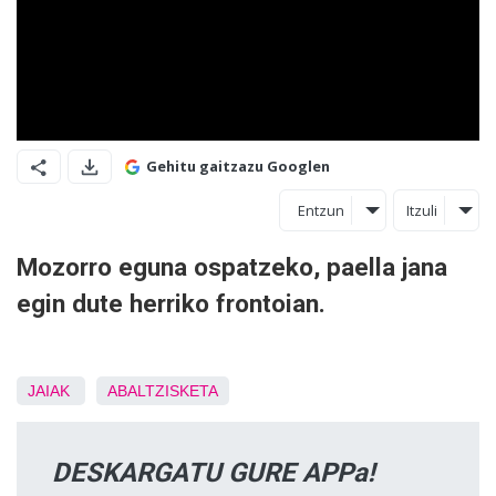
Gehitu gaitzazu Googlen
Entzun
Itzuli
Mozorro eguna ospatzeko, paella jana
egin dute herriko frontoian.
JAIAK
ABALTZISKETA
DESKARGATU GURE APPa!