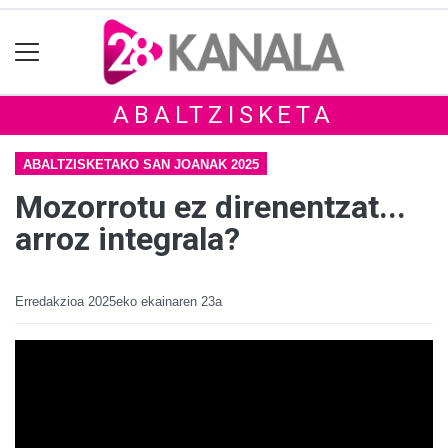
ABALTZISKETA
ABALTZISKETAKO SAN JOANAK 2025
Mozorrotu ez direnentzat...
arroz integrala?
Erredakzioa
2025eko ekainaren 23a