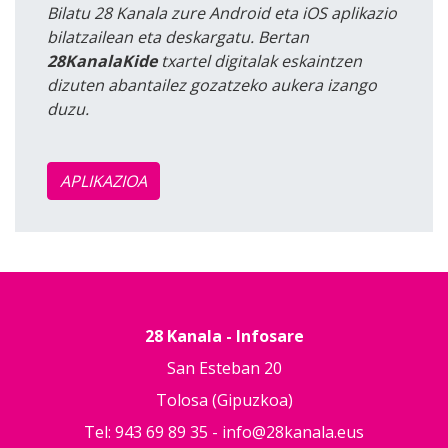
Bilatu 28 Kanala zure Android eta iOS aplikazio
bilatzailean eta deskargatu. Bertan
28KanalaKide
txartel digitalak eskaintzen
dizuten abantailez gozatzeko aukera izango
duzu.
APLIKAZIOA
28 Kanala - Infosare
San Esteban 20
Tolosa (Gipuzkoa)
Tel: 943 69 89 35 -
info@28kanala.eus