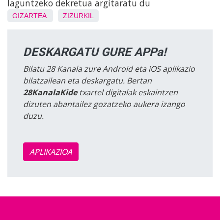
laguntzeko dekretua argitaratu du
GIZARTEA
ZIZURKIL
DESKARGATU GURE APPa!
Bilatu 28 Kanala zure Android eta iOS aplikazio
bilatzailean eta deskargatu. Bertan
28KanalaKide
txartel digitalak eskaintzen
dizuten abantailez gozatzeko aukera izango
duzu.
APLIKAZIOA