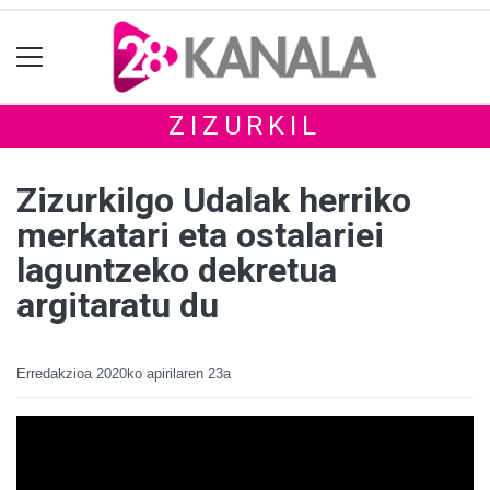
ZIZURKIL
Zizurkilgo Udalak herriko
merkatari eta ostalariei
laguntzeko dekretua
argitaratu du
Erredakzioa
2020ko apirilaren 23a