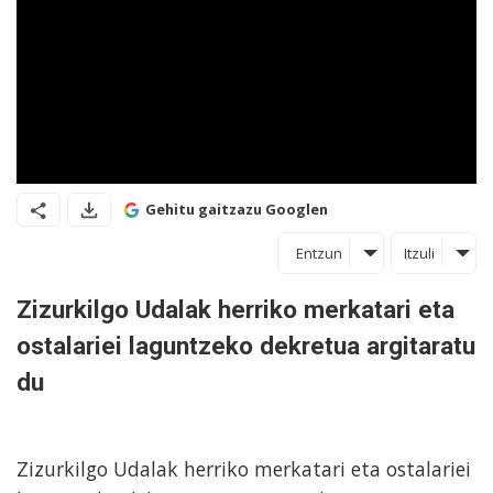
Gehitu gaitzazu Googlen
Entzun
Itzuli
Zizurkilgo Udalak herriko merkatari eta
ostalariei laguntzeko dekretua argitaratu
du
Zizurkilgo Udalak herriko merkatari eta ostalariei