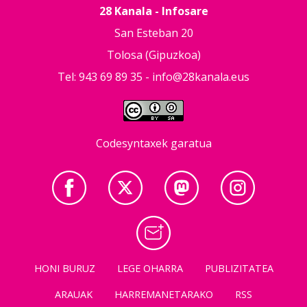
28 Kanala - Infosare
San Esteban 20
Tolosa (Gipuzkoa)
Tel: 943 69 89 35 -
info@28kanala.eus
Codesyntaxek garatua
HONI BURUZ
LEGE OHARRA
PUBLIZITATEA
ARAUAK
HARREMANETARAKO
RSS